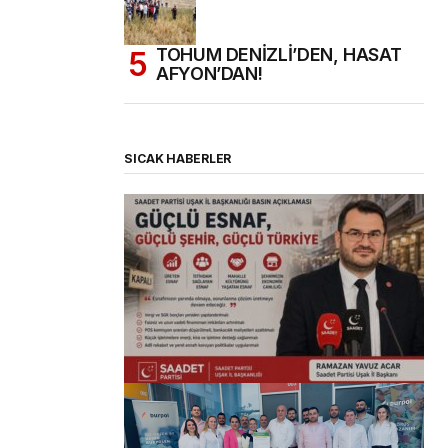
TOHUM DENİZLİ’DEN, HASAT
AFYON’DAN!
SICAK HABERLER
(başlıksız)
Alaattin Karahan tarafından
14/07/2026