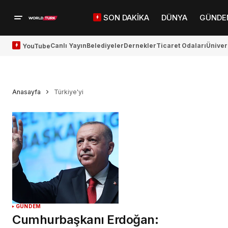
SON DAKİKA
DÜNYA
GÜNDE
Canlı Yayın
Belediyeler
Dernekler
Ticaret Odaları
Üniver
YouTube
Anasayfa
Türkiye'yi
GÜNDEM
Cumhurbaşkanı Erdoğan: