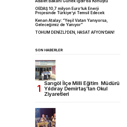
Adalet Bakanı Gürlek Iğdır’da Konuştu
OEDAŞ 10,7 milyon Euro’luk Enerji
Projesinde Türkiye’yi Temsil Edecek
Kenan Atalay: “Yeşil Vatan Yanıyorsa,
Geleceğimiz de Yanıyor”
TOHUM DENİZLİ’DEN, HASAT AFYON’DAN!
SON HABERLER
Sarıgöl İlçe Milli Eğitim Müdürü
Yıldıray Demirtaş’tan Okul
Ziyaretleri