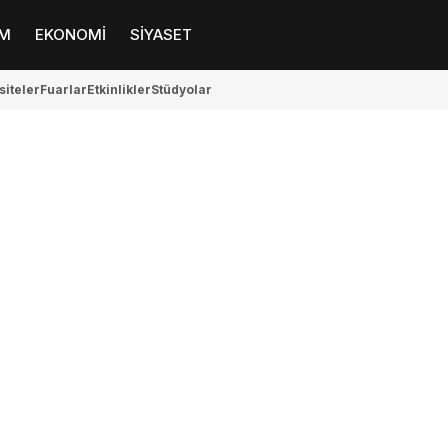
M
EKONOMİ
SİYASET
siteler
Fuarlar
Etkinlikler
Stüdyolar