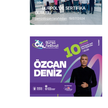
GENEL
BURPOL’DE SERTİFİKA
GURURU
denizdogan tarafından
19/07/2024