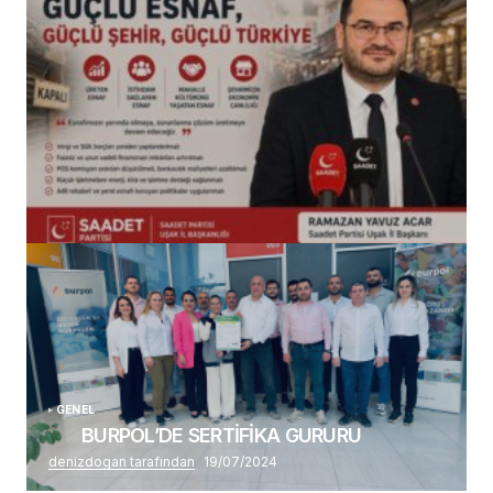
(başlıksız)
Alaattin Karahan tarafından
14/07/2026
GENEL
BURPOL’DE SERTİFİKA GURURU
denizdogan tarafından
19/07/2024