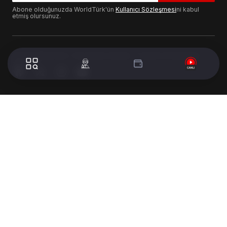
Abone olduğunuzda WorldTürk'ün
Kullanıcı Sözleşmesi
ni kabul
etmiş olursunuz.
© 2024 WorldTurk. Tüm Hakları Saklıdır. - Tasarım & Geliştirme :
Volion's