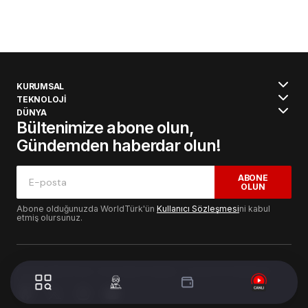
KURUMSAL
TEKNOLOJİ
DÜNYA
Bültenimize abone olun,
Gündemden haberdar olun!
ABONE
OLUN
Abone olduğunuzda WorldTürk'ün
Kullanıcı Sözleşmesi
ni kabul
etmiş olursunuz.
© 2024 WorldTurk. Tüm Hakları Saklıdır. - Tasarım & Geliştirme :
Volion's