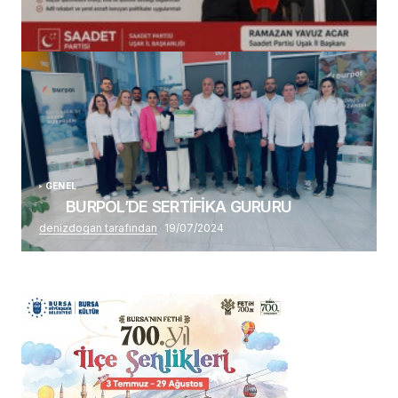
(başlıksız)
Alaattin Karahan tarafından
14/07/2026
GENEL
BURPOL’DE SERTİFİKA GURURU
denizdogan tarafından
19/07/2024