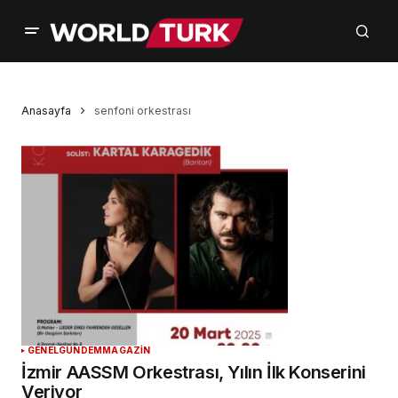
Anasayfa
senfoni orkestrası
GENEL
GÜNDEM
MAGAZİN
İzmir AASSM Orkestrası, Yılın İlk Konserini
Veriyor