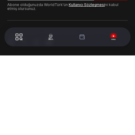
Abone olduğunuzda WorldTürk'ün
Kullanıcı Sözleşmesi
ni kabul
etmiş olursunuz.
© 2024 WorldTurk. Tüm Hakları Saklıdır. - Tasarım & Geliştirme :
Volion's