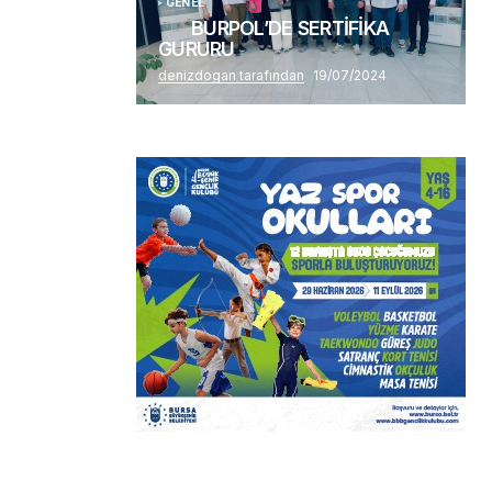
GENEL
BURPOL’DE SERTİFİKA
GURURU
denizdogan tarafından
19/07/2024