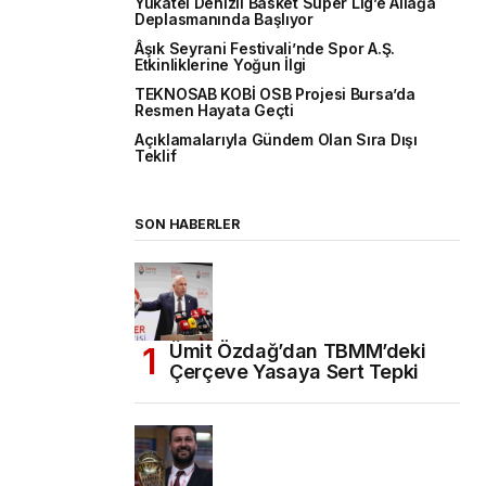
Yukatel Denizli Basket Süper Lig’e Aliağa
Deplasmanında Başlıyor
Âşık Seyrani Festivali’nde Spor A.Ş.
Etkinliklerine Yoğun İlgi
TEKNOSAB KOBİ OSB Projesi Bursa’da
Resmen Hayata Geçti
Açıklamalarıyla Gündem Olan Sıra Dışı
Teklif
SON HABERLER
Ümit Özdağ’dan TBMM’deki
Çerçeve Yasaya Sert Tepki