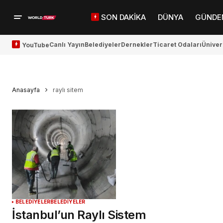
SON DAKİKA
DÜNYA
GÜNDE
Canlı Yayın
Belediyeler
Dernekler
Ticaret Odaları
Üniver
YouTube
Anasayfa
raylı sitem
BELEDİYELER
BELEDİYELER
İstanbul’un Raylı Sistem