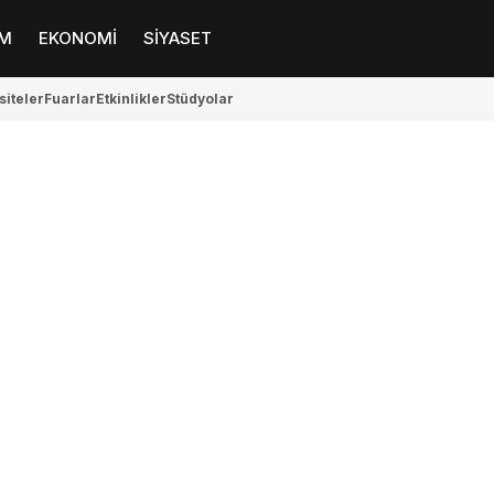
M
EKONOMİ
SİYASET
siteler
Fuarlar
Etkinlikler
Stüdyolar