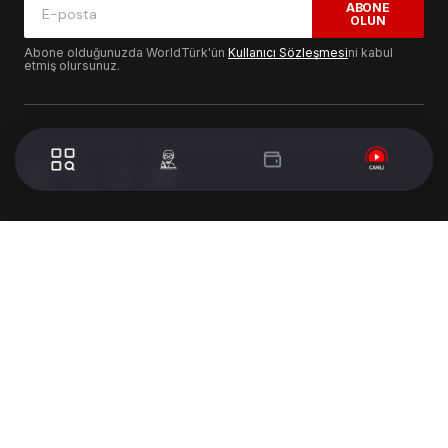
ABONE
OLUN
Abone olduğunuzda WorldTürk'ün
Kullanıcı Sözleşmesi
ni kabul
etmiş olursunuz.
© 2024 WorldTurk. Tüm Hakları Saklıdır. - Tasarım & Geliştirme :
Volion's