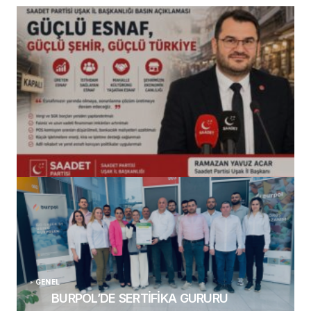
(başlıksız)
Alaattin Karahan tarafından
14/07/2026
GENEL
BURPOL’DE SERTİFİKA GURURU