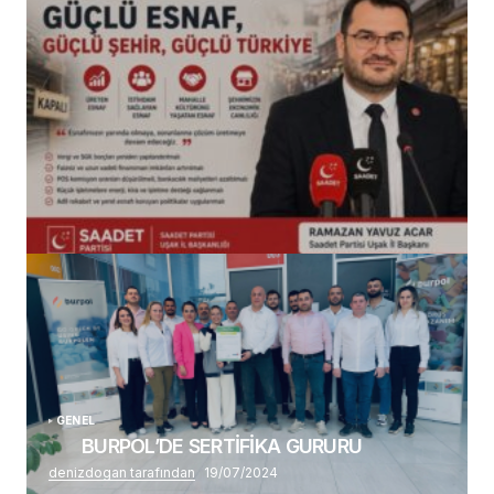
(başlıksız)
Alaattin Karahan tarafından
14/07/2026
GENEL
BURPOL’DE SERTİFİKA GURURU
denizdogan tarafından
19/07/2024