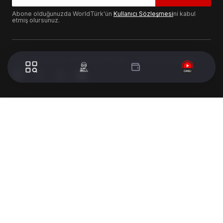
Abone olduğunuzda WorldTürk'ün
Kullanıcı Sözleşmesi
ni kabul
etmiş olursunuz.
© 2024 WorldTurk. Tüm Hakları Saklıdır. - Tasarım & Geliştirme :
Volion's