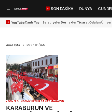
SON DAKİKA
DÜNYA
GÜNDE
Canlı Yayın
Belediyeler
Dernekler
Ticaret Odaları
Üniver
YouTube
Anasayfa
MORDOĞAN
GENEL
GÜNDEM
KÜLTÜR SANAT
MAGAZİN
KARABURUN VE