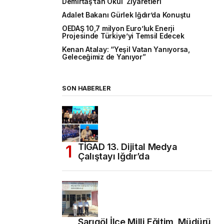
Demirtaş’tan Okul Ziyaretleri
Adalet Bakanı Gürlek Iğdır’da Konuştu
OEDAŞ 10,7 milyon Euro’luk Enerji
Projesinde Türkiye’yi Temsil Edecek
Kenan Atalay: “Yeşil Vatan Yanıyorsa,
Geleceğimiz de Yanıyor”
SON HABERLER
TİGAD 13. Dijital Medya
Çalıştayı Iğdır’da
Sarıgöl İlçe Milli Eğitim Müdürü