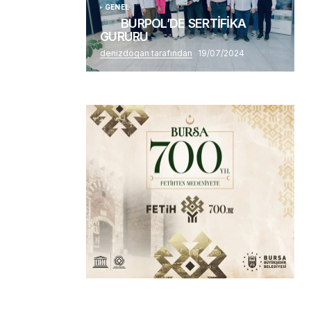
GENEL
BURPOL’DE SERTİFİKA
GURURU
denizdogan tarafından
19/07/2024