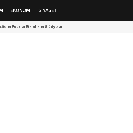
M
EKONOMİ
SİYASET
siteler
Fuarlar
Etkinlikler
Stüdyolar