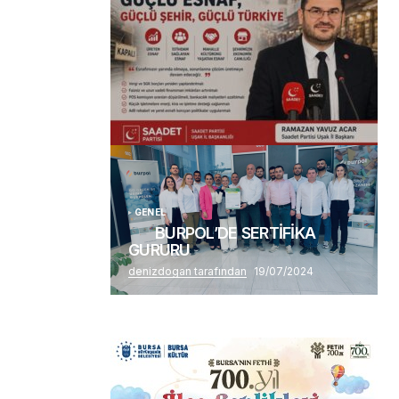
(başlıksız)
Alaattin Karahan tarafından
14/07/2026
GENEL
BURPOL’DE SERTİFİKA
GURURU
denizdogan tarafından
19/07/2024