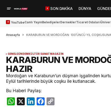
SON DAKİKA
DÜNYA
GÜNDE
Canlı Yayın
Belediyeler
Dernekler
Ticaret Odaları
Üniver
YouTube
Anasayfa
KARABURUN VE MORDOĞAN 100’ÜNCÜ YIL COŞKUSUNA
GENEL
GÜNDEM
KÜLTÜR SANAT
MAGAZİN
KARABURUN VE MORDOĞ
HAZIR
Mordoğan ve Karaburun’un düşman işgalinden kurtulu
Eylül tarihlerinde büyük coşku ile kutlanacak.
Bu Haberi Paylaş:
WhatsApp
X
LinkedIn
Facebook
Copy
Link