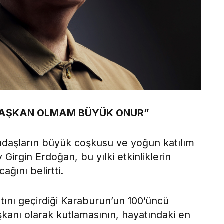
 BAŞKAN OLMAM BÜYÜK ONUR”
andaşların büyük coşkusu ve yoğun katılım
ay Girgin Erdoğan, bu yılki etkinliklerin
ğını belirtti.
nı geçirdiği Karaburun’un 100’üncü
kanı olarak kutlamasının, hayatındaki en