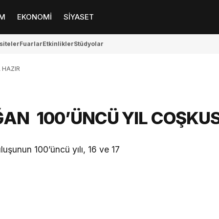
M
EKONOMİ
SİYASET
siteler
Fuarlar
Etkinlikler
Stüdyolar
 HAZIR
AN 100’ÜNCÜ YIL COŞKU
şunun 100’üncü yılı, 16 ve 17