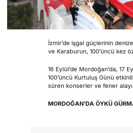
İzmir’de işgal güçlerinin den
ve Karaburun, 100’üncü kez ö
16 Eylül’de Mordoğan’da, 17 E
100’üncü Kurtuluş Günü etkinlik
süren konserler ve fener alayı 
MORDOĞAN’DA ÖYKÜ GÜRM