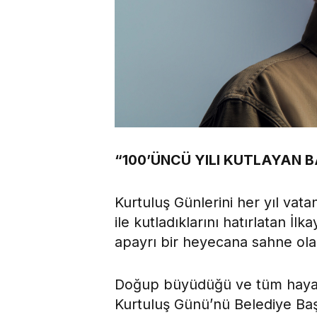
“100’ÜNCÜ YILI KUTLAYAN
Kurtuluş Günlerini her yıl vat
ile kutladıklarını hatırlatan İlk
apayrı bir heyecana sahne olaca
Doğup büyüdüğü ve tüm hayatı
Kurtuluş Günü’nü Belediye Baş