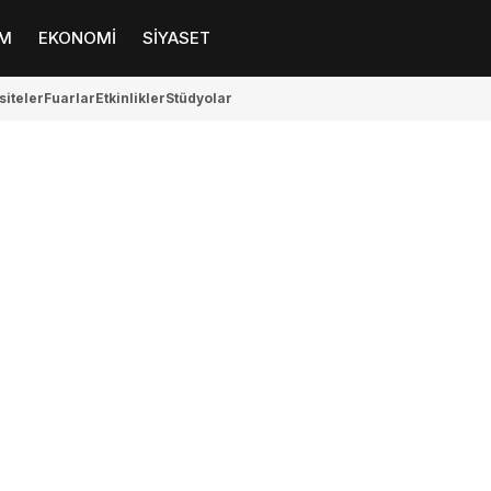
M
EKONOMİ
SİYASET
siteler
Fuarlar
Etkinlikler
Stüdyolar