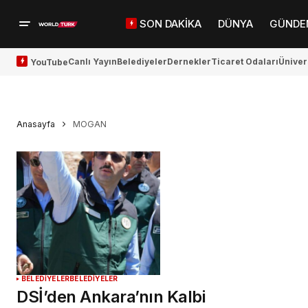
SON DAKİKA
DÜNYA
GÜNDE
Canlı Yayın
Belediyeler
Dernekler
Ticaret Odaları
Üniver
YouTube
Anasayfa
MOGAN
BELEDİYELER
BELEDİYELER
DSİ’den Ankara’nın Kalbi