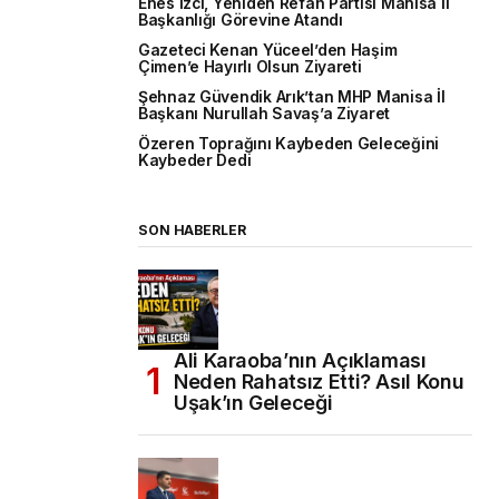
Enes İzci, Yeniden Refah Partisi Manisa İl
Başkanlığı Görevine Atandı
Gazeteci Kenan Yüceel’den Haşim
Çimen’e Hayırlı Olsun Ziyareti
Şehnaz Güvendik Arık’tan MHP Manisa İl
Başkanı Nurullah Savaş’a Ziyaret
Özeren Toprağını Kaybeden Geleceğini
Kaybeder Dedi
SON HABERLER
Ali Karaoba’nın Açıklaması
Neden Rahatsız Etti? Asıl Konu
Uşak’ın Geleceği