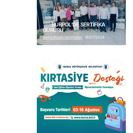
GENEL
BURPOL’DE SERTİFİKA
GURURU
denizdogan tarafından
19/07/2024