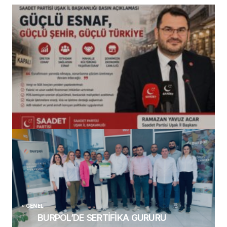
(başlıksız)
Alaattin Karahan tarafından
14/07/2026
GENEL
BURPOL’DE SERTİFİKA GURURU