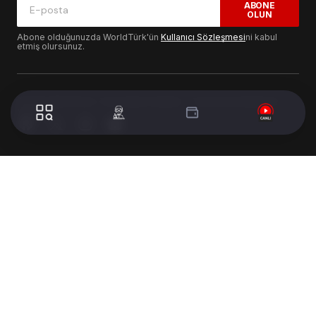
ABONE
OLUN
Abone olduğunuzda WorldTürk'ün
Kullanıcı Sözleşmesi
ni kabul
etmiş olursunuz.
© 2024 WorldTurk. Tüm Hakları Saklıdır. - Tasarım & Geliştirme :
Volion's