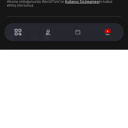
Abone olduğunuzda WorldTürk'ün
Kullanıcı Sözleşmesi
ni kabul
etmiş olursunuz.
© 2024 WorldTurk. Tüm Hakları Saklıdır. - Tasarım & Geliştirme :
Volion's