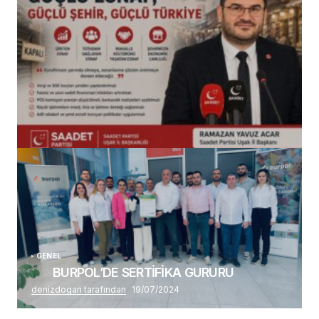
(başlıksız)
Alaattin Karahan tarafından
14/07/2026
GENEL
BURPOL’DE SERTİFİKA GURURU
denizdogan tarafından
19/07/2024