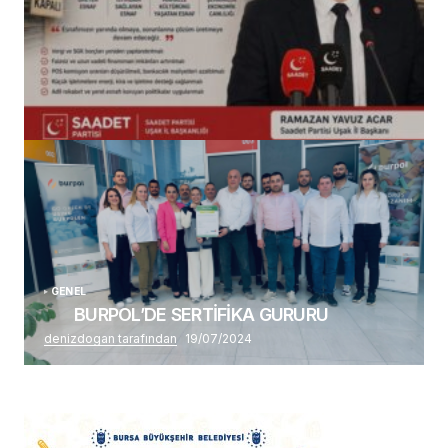
(başlıksız)
Alaattin Karahan tarafından
14/07/2026
GENEL
BURPOL’DE SERTİFİKA GURURU
denizdogan tarafından
19/07/2024