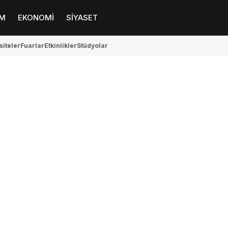
M
EKONOMİ
SİYASET
siteler
Fuarlar
Etkinlikler
Stüdyolar