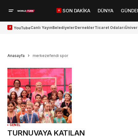
SON DAKİKA
DÜNYA
GÜNDE
Canlı Yayın
Belediyeler
Dernekler
Ticaret Odaları
Üniver
YouTube
Anasayfa
merkezefendi spor
GENEL
TURNUVAYA KATILAN