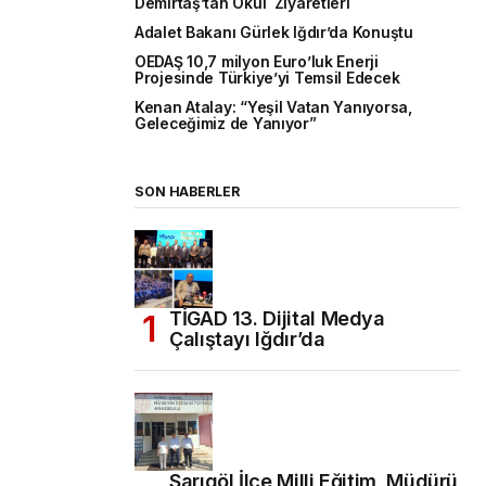
Demirtaş’tan Okul Ziyaretleri
Adalet Bakanı Gürlek Iğdır’da Konuştu
OEDAŞ 10,7 milyon Euro’luk Enerji
Projesinde Türkiye’yi Temsil Edecek
Kenan Atalay: “Yeşil Vatan Yanıyorsa,
Geleceğimiz de Yanıyor”
SON HABERLER
TİGAD 13. Dijital Medya
Çalıştayı Iğdır’da
Sarıgöl İlçe Milli Eğitim Müdürü