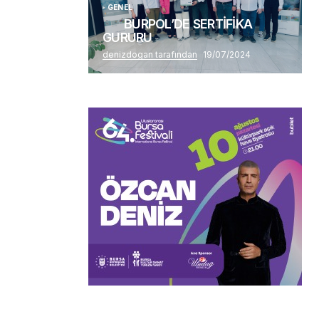
GENEL
BURPOL’DE SERTİFİKA
GURURU
denizdogan tarafından
19/07/2024