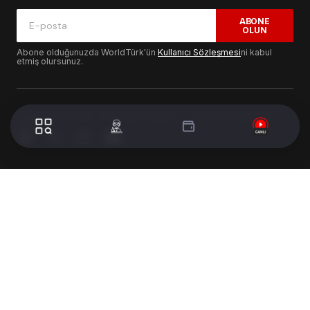
ABONE
OLUN
Abone olduğunuzda WorldTürk'ün
Kullanıcı Sözleşmesi
ni kabul
etmiş olursunuz.
© 2024 WorldTurk. Tüm Hakları Saklıdır. - Tasarım & Geliştirme :
Volion's