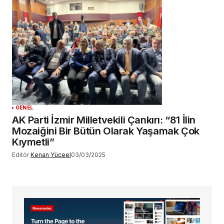
GENEL
AK Parti İzmir Milletvekili Çankırı: “81 İlin
Mozaiğini Bir Bütün Olarak Yaşamak Çok
Kıymetli”
Editör
Kenan Yüceel
03/03/2025