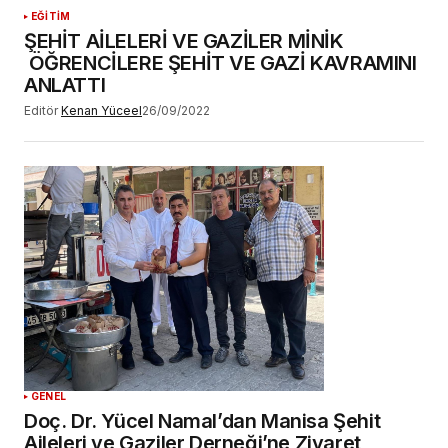
EĞİTİM
ŞEHİT AİLELERİ VE GAZİLER MİNİK
ÖĞRENCİLERE ŞEHİT VE GAZİ KAVRAMINI
ANLATTI
Editör
Kenan Yüceel
26/09/2022
GENEL
Doç. Dr. Yücel Namal’dan Manisa Şehit
Aileleri ve Gaziler Derneği’ne Ziyaret