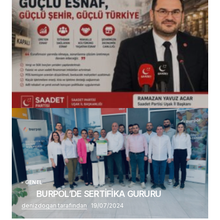
(başlıksız)
Alaattin Karahan tarafından
14/07/2026
GENEL
BURPOL’DE SERTİFİKA GURURU
denizdogan tarafından
19/07/2024