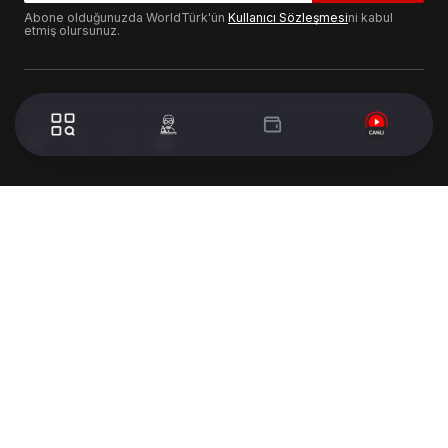
Abone olduğunuzda WorldTürk'ün
Kullanıcı Sözleşmesi
ni kabul
etmiş olursunuz.
© 2024 WorldTurk. Tüm Hakları Saklıdır. - Tasarım & Geliştirme :
Volion's