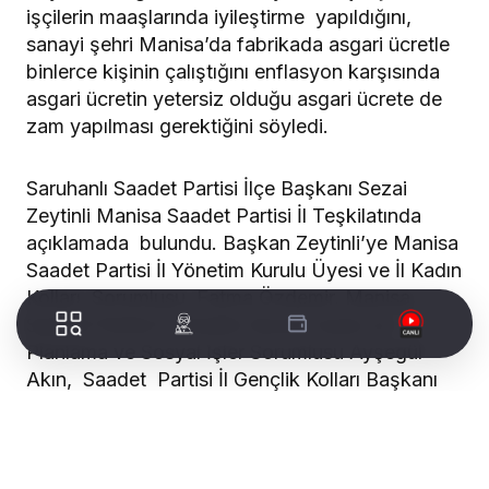
işçilerin maaşlarında iyileştirme yapıldığını,
sanayi şehri Manisa’da fabrikada asgari ücretle
binlerce kişinin çalıştığını enflasyon karşısında
asgari ücretin yetersiz olduğu asgari ücrete de
zam yapılması gerektiğini söyledi.
Saruhanlı Saadet Partisi İlçe Başkanı Sezai
Zeytinli Manisa Saadet Partisi İl Teşkilatında
açıklamada bulundu. Başkan Zeytinli’ye Manisa
Saadet Partisi İl Yönetim Kurulu Üyesi ve İl Kadın
Kolları Sorumlusu Fatma Özdemir, Manisa
Saadet Partisi İl Yönetim Kurulu Üyesi ve İl
Planlama ve Sosyal İşler Sorumlusu Ayşegül
Akın, Saadet Partisi İl Gençlik Kolları Başkanı
Ayhan Yangın eşlik etti.
WORLDTURK REKLAM ALANI