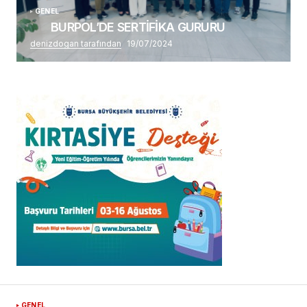
GENEL
BURPOL’DE SERTİFİKA GURURU
denizdogan tarafından
19/07/2024
GENEL