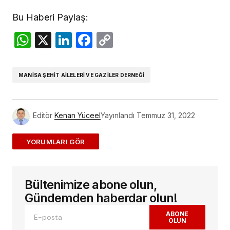
Bu Haberi Paylaş:
WhatsApp
X
LinkedIn
Facebook
Copy
Link
MANISA ŞEHIT AILELERI VE GAZILER DERNEĞI
Editör
Kenan Yüceel
Yayınlandı
Temmuz 31, 2022
ADD A COMMENT
Bültenimize abone olun,
E-posta adresiniz yayınlanmayacak.
Gerekli
alanlar
*
ile işaretlenmişlerdir
Gündemden haberdar olun!
ABONE
OLUN
Yorum
*