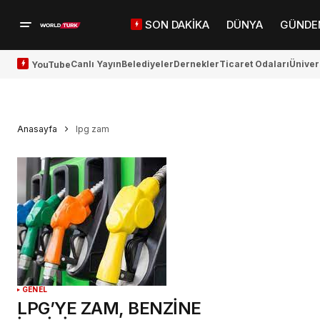
SON DAKİKA
DÜNYA
GÜNDE
Canlı Yayın
Belediyeler
Dernekler
Ticaret Odaları
Üniver
YouTube
Anasayfa
lpg zam
GENEL
LPG’YE ZAM, BENZİNE