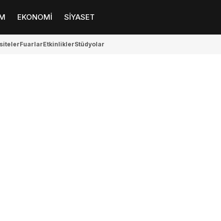
M
EKONOMİ
SİYASET
siteler
Fuarlar
Etkinlikler
Stüdyolar