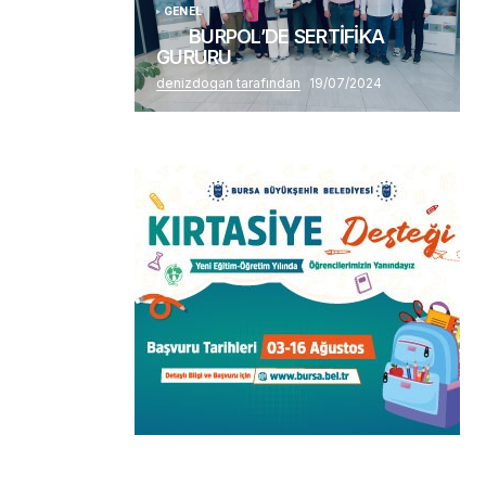
GENEL
BURPOL’DE SERTİFİKA
GURURU
denizdogan tarafından
19/07/2024