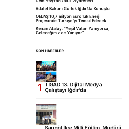
Demirtaş’tan Okul Ziyaretleri
Adalet Bakanı Gürlek Iğdır’da Konuştu
OEDAŞ 10,7 milyon Euro’luk Enerji
Projesinde Türkiye’yi Temsil Edecek
Kenan Atalay: “Yeşil Vatan Yanıyorsa,
Geleceğimiz de Yanıyor”
SON HABERLER
TİGAD 13. Dijital Medya
Çalıştayı Iğdır’da
Sarıgöl İlçe Milli Eğitim Müdürü