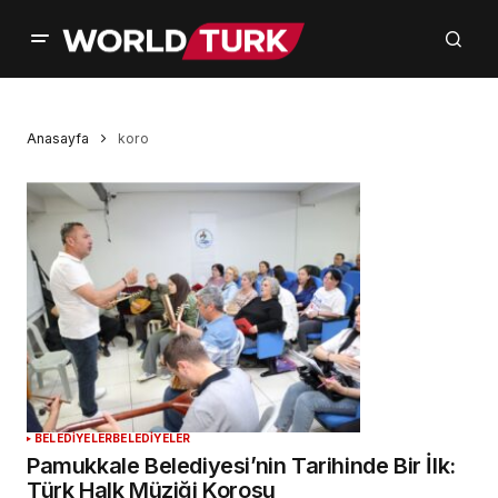
Anasayfa
koro
BELEDİYELER
BELEDİYELER
Pamukkale Belediyesi’nin Tarihinde Bir İlk:
Türk Halk Müziği Korosu