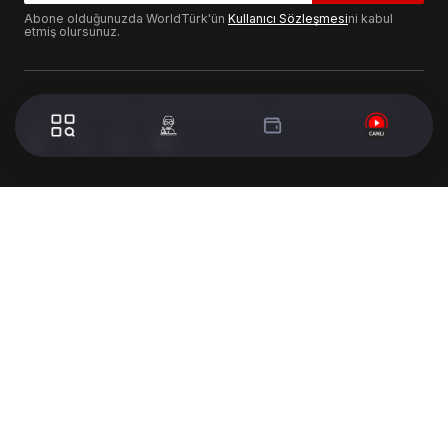
Abone olduğunuzda WorldTürk'ün
Kullanıcı Sözleşmesi
ni kabul
etmiş olursunuz.
© 2024 WorldTurk. Tüm Hakları Saklıdır. - Tasarım & Geliştirme :
Volion's