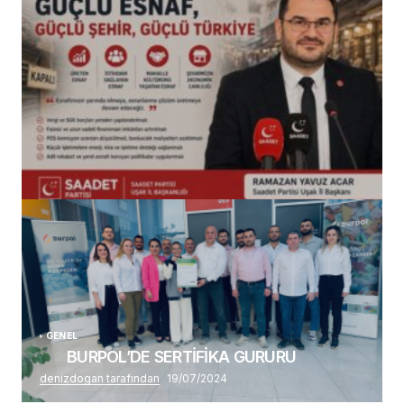
(başlıksız)
Alaattin Karahan tarafından
14/07/2026
GENEL
BURPOL’DE SERTİFİKA GURURU
denizdogan tarafından
19/07/2024