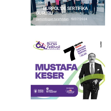
GENEL
BURPOL’DE SERTİFİKA
GURURU
denizdogan tarafından
19/07/2024