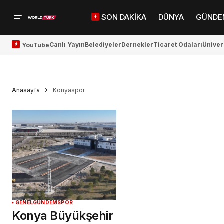
SON DAKİKA
DÜNYA
GÜNDE
Canlı Yayın
Belediyeler
Dernekler
Ticaret Odaları
Üniver
YouTube
Anasayfa
Konyaspor
GENEL
GÜNDEM
SPOR
Konya Büyükşehir