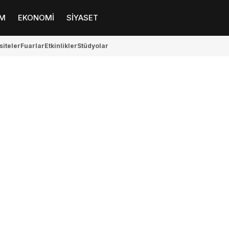
M
EKONOMİ
SİYASET
siteler
Fuarlar
Etkinlikler
Stüdyolar