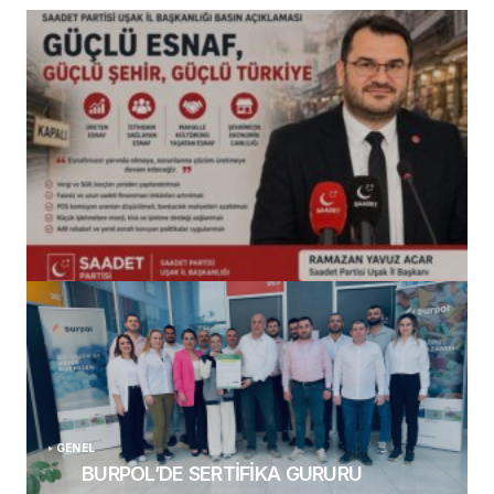
(başlıksız)
Alaattin Karahan tarafından
14/07/2026
GENEL
BURPOL’DE SERTİFİKA GURURU