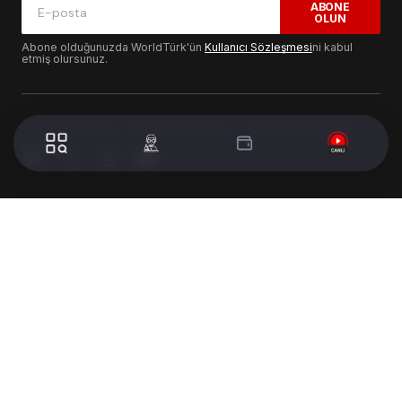
ABONE
OLUN
Abone olduğunuzda WorldTürk'ün
Kullanıcı Sözleşmesi
ni kabul
etmiş olursunuz.
© 2024 WorldTurk. Tüm Hakları Saklıdır. - Tasarım & Geliştirme :
Volion's