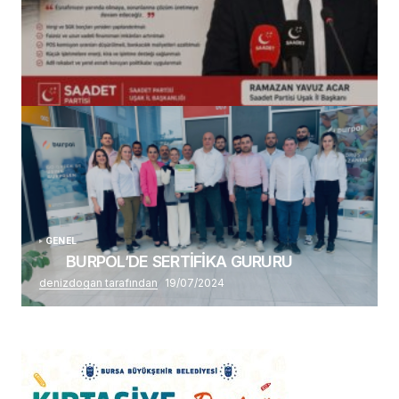
(başlıksız)
Alaattin Karahan tarafından
14/07/2026
GENEL
BURPOL’DE SERTİFİKA GURURU
denizdogan tarafından
19/07/2024