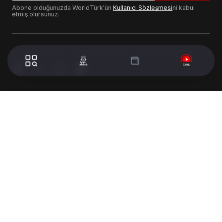
Abone olduğunuzda WorldTürk'ün
Kullanıcı Sözleşmesi
ni kabul
etmiş olursunuz.
© 2024 WorldTurk. Tüm Hakları Saklıdır. - Tasarım & Geliştirme :
Volion's