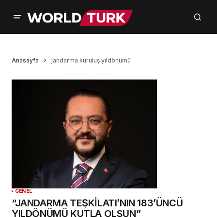
Anasayfa
jandarma kuruluş yıldönümü
GENEL
“JANDARMA TEŞKİLATI’NIN 183’ÜNCÜ
YILDÖNÜMÜ KUTLA OLSUN”