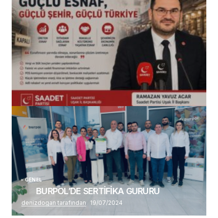
(başlıksız)
Alaattin Karahan tarafından
14/07/2026
GENEL
BURPOL’DE SERTİFİKA GURURU
denizdogan tarafından
19/07/2024