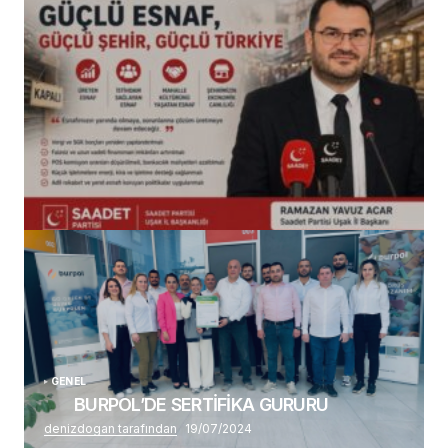
(başlıksız)
Alaattin Karahan tarafından
14/07/2026
GENEL
BURPOL’DE SERTİFİKA GURURU
denizdogan tarafından
19/07/2024