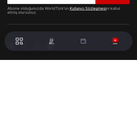
Abone olduğunuzda WorldTürk'ün
Kullanıcı Sözleşmesi
ni kabul
etmiş olursunuz.
© 2024 WorldTurk. Tüm Hakları Saklıdır. - Tasarım & Geliştirme :
Volion's