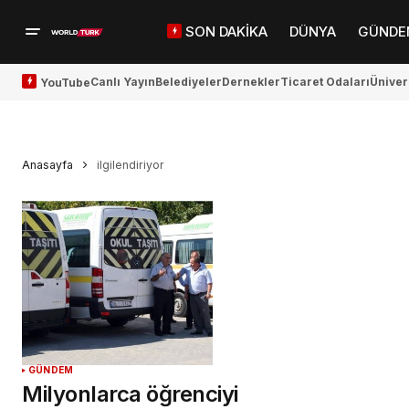
SON DAKİKA
DÜNYA
GÜNDE
Canlı Yayın
Belediyeler
Dernekler
Ticaret Odaları
Üniver
YouTube
Anasayfa
ilgilendiriyor
GÜNDEM
Milyonlarca öğrenciyi