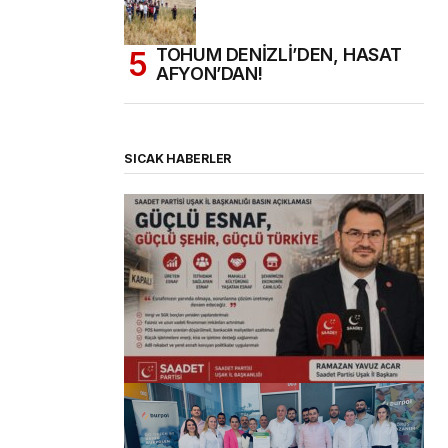
TOHUM DENİZLİ’DEN, HASAT
AFYON’DAN!
SICAK HABERLER
(başlıksız)
Alaattin Karahan tarafından
14/07/2026