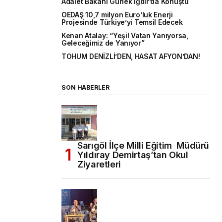
Adalet Bakanı Gürlek Iğdır’da Konuştu
OEDAŞ 10,7 milyon Euro’luk Enerji
Projesinde Türkiye’yi Temsil Edecek
Kenan Atalay: “Yeşil Vatan Yanıyorsa,
Geleceğimiz de Yanıyor”
TOHUM DENİZLİ’DEN, HASAT AFYON’DAN!
SON HABERLER
Sarıgöl İlçe Milli Eğitim Müdürü
Yıldıray Demirtaş’tan Okul
Ziyaretleri