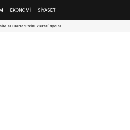
M
EKONOMİ
SİYASET
siteler
Fuarlar
Etkinlikler
Stüdyolar