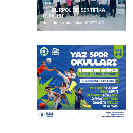
GENEL
BURPOL’DE SERTİFİKA
GURURU
denizdogan tarafından
19/07/2024