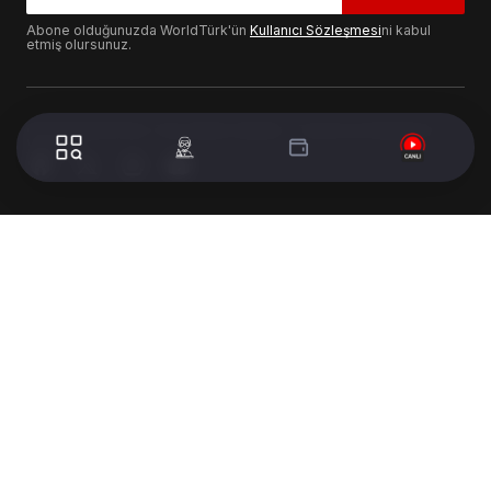
Abone olduğunuzda WorldTürk'ün
Kullanıcı Sözleşmesi
ni kabul
etmiş olursunuz.
© 2024 WorldTurk. Tüm Hakları Saklıdır. - Tasarım & Geliştirme :
Volion's