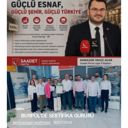
(başlıksız)
Alaattin Karahan tarafından
14/07/2026
GENEL
BURPOL’DE SERTİFİKA GURURU
denizdogan tarafından
19/07/2024