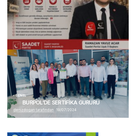
(başlıksız)
Alaattin Karahan tarafından
14/07/2026
GENEL
BURPOL’DE SERTİFİKA GURURU
denizdogan tarafından
19/07/2024