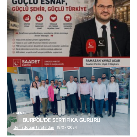
(başlıksız)
Alaattin Karahan tarafından
14/07/2026
GENEL
BURPOL’DE SERTİFİKA GURURU
denizdogan tarafından
19/07/2024