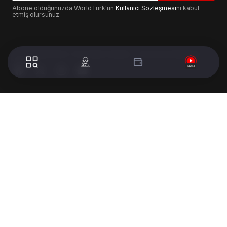
Abone olduğunuzda WorldTürk'ün
Kullanıcı Sözleşmesi
ni kabul
etmiş olursunuz.
© 2024 WorldTurk. Tüm Hakları Saklıdır. - Tasarım & Geliştirme :
Volion's