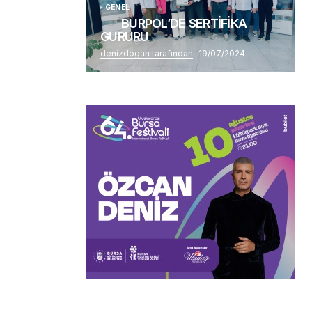
GENEL
BURPOL’DE SERTİFİKA
GURURU
denizdogan tarafından
19/07/2024