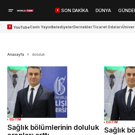
SON DAKİKA
DÜNYA
GÜNDE
Canlı Yayın
Belediyeler
Dernekler
Ticaret Odaları
Üniver
YouTube
Anasayfa
doluluk
EĞİTİM
EĞİTİM
Sağlık bölümlerinin doluluk
Sağlık bö