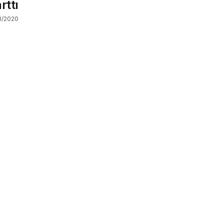
rttı
8/2020