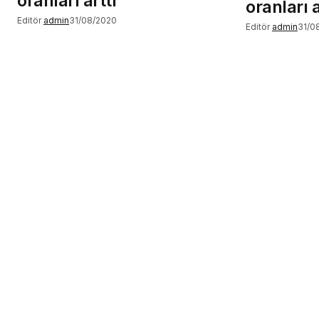
oranları arttı
oranları a
Editör
admin
31/08/2020
Editör
admin
31/0