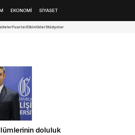
M
EKONOMİ
SİYASET
siteler
Fuarlar
Etkinlikler
Stüdyolar
lümlerinin doluluk