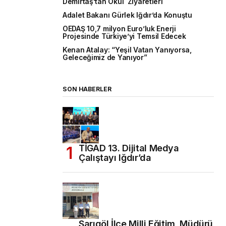
Demirtaş’tan Okul Ziyaretleri
Adalet Bakanı Gürlek Iğdır’da Konuştu
OEDAŞ 10,7 milyon Euro’luk Enerji
Projesinde Türkiye’yi Temsil Edecek
Kenan Atalay: “Yeşil Vatan Yanıyorsa,
Geleceğimiz de Yanıyor”
SON HABERLER
TİGAD 13. Dijital Medya
Çalıştayı Iğdır’da
Sarıgöl İlçe Milli Eğitim Müdürü