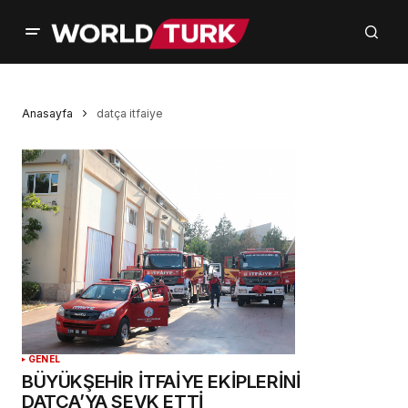
Anasayfa
datça itfaiye
GENEL
BÜYÜKŞEHİR İTFAİYE EKİPLERİNİ
DATÇA’YA SEVK ETTİ