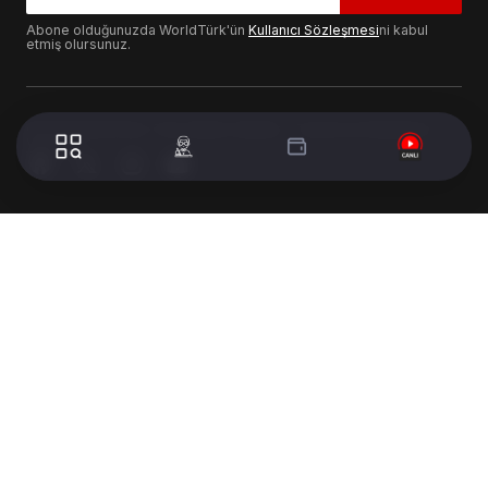
Abone olduğunuzda WorldTürk'ün
Kullanıcı Sözleşmesi
ni kabul
etmiş olursunuz.
© 2024 WorldTurk. Tüm Hakları Saklıdır. - Tasarım & Geliştirme :
Volion's