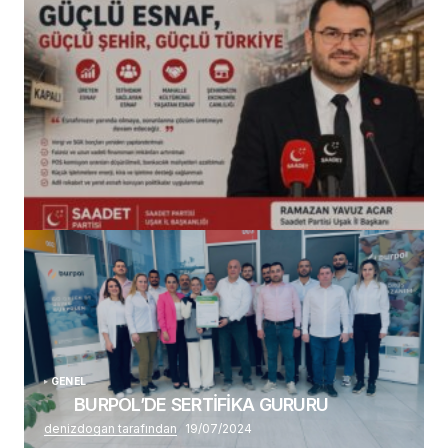
(başlıksız)
Alaattin Karahan tarafından
14/07/2026
GENEL
BURPOL’DE SERTİFİKA GURURU
denizdogan tarafından
19/07/2024