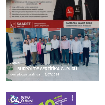
(başlıksız)
Alaattin Karahan tarafından
14/07/2026
GENEL
BURPOL’DE SERTİFİKA GURURU
denizdogan tarafından
19/07/2024