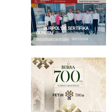
Alaattin Karahan tarafından
14/07/2026
GENEL
BURPOL’DE SERTİFİKA
GURURU
denizdogan tarafından
19/07/2024