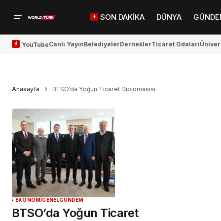
SON DAKİKA
DÜNYA
GÜNDE
Canlı Yayın
Belediyeler
Dernekler
Ticaret Odaları
Üniver
YouTube
Anasayfa
BTSO’da Yoğun Ticaret Diplomasisi
EKONOMİ
GENEL
GÜNDEM
BTSO’da Yoğun Ticaret