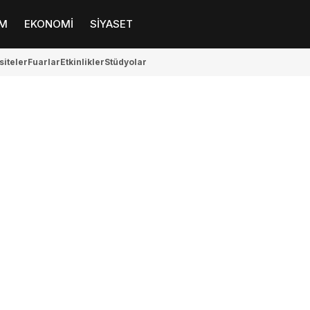
M
EKONOMİ
SİYASET
siteler
Fuarlar
Etkinlikler
Stüdyolar