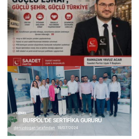
(başlıksız)
Alaattin Karahan tarafından
14/07/2026
GENEL
BURPOL’DE SERTİFİKA GURURU
denizdogan tarafından
19/07/2024