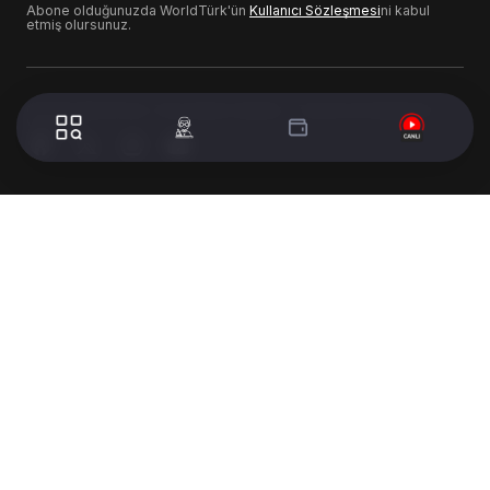
Abone olduğunuzda WorldTürk'ün
Kullanıcı Sözleşmesi
ni kabul
etmiş olursunuz.
© 2024 WorldTurk. Tüm Hakları Saklıdır. - Tasarım & Geliştirme :
Volion's