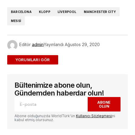
Link
BARCELONA
KLOPP
LIVERPOOL
MANCHESTER CITY
MESSI
Editör
admin
Yayınlandı
Ağustos 29, 2020
ADD A COMMENT
Bültenimize abone olun,
E-posta adresiniz yayınlanmayacak.
Gerekli
alanlar
*
ile işaretlenmişlerdir
Gündemden haberdar olun!
ABONE
OLUN
Yorum
*
Abone olduğunuzda WorldTürk'ün
Kullanıcı Sözleşmesi
ni
kabul etmiş olursunuz.