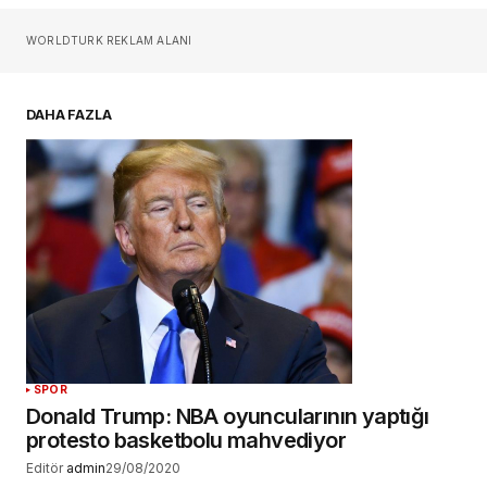
Sizin adınız
*
WORLDTURK REKLAM ALANI
E-postanız
*
DAHA FAZLA
Daha sonraki yorumlarımda kullanılması için
adım, e-posta adresim ve site adresim bu
tarayıcıya kaydedilsin.
YORUM GÖNDER
SPOR
Donald Trump: NBA oyuncularının yaptığı
protesto basketbolu mahvediyor
Editör
admin
29/08/2020