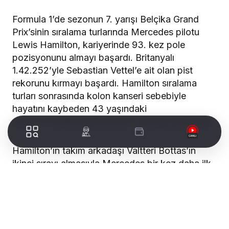
Formula 1’de sezonun 7. yarışı Belçika Grand
Prix’sinin sıralama turlarında Mercedes pilotu
Lewis Hamilton, kariyerinde 93. kez pole
pozisyonunu almayı başardı. Britanyalı
1.42.252’yle Sebastian Vettel’e ait olan pist
rekorunu kırmayı başardı. Hamilton sıralama
turları sonrasında kolon kanseri sebebiyle
hayatını kaybeden 43 yaşındaki
oyuncu Chadwick Boseman’ı anmayı unutmadı.
Hamilton’ın takım arkadaşı Valtteri Bottas’ın
ikinci sırayı almasıyla Mercedes bir kez daha ilk
çizgiyi kapatmayı başardı. Red Bull Racing
pilotu Max Verstappen son dakikalarda elinden
geleni yapsa da Bottas’ı geçemedi ve üçüncü
sırada kaldı.