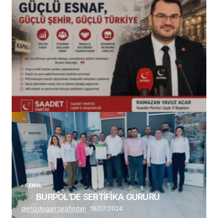
(başlıksız)
Alaattin Karahan tarafından
14/07/2026
GENEL
BURPOL’DE SERTİFİKA GURURU
denizdogan tarafından
19/07/2024