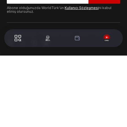
Abone olduğunuzda WorldTürk'ün
Kullanıcı Sözleşmesi
ni kabul
etmiş olursunuz.
© 2024 WorldTurk. Tüm Hakları Saklıdır. - Tasarım & Geliştirme :
Volion's