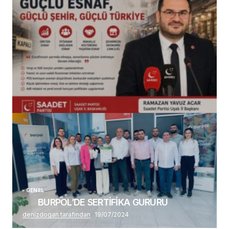
(başlıksız)
Alaattin Karahan tarafından
14/07/2026
GENEL
BURPOL’DE SERTİFİKA GURURU
denizdogan tarafından
19/07/2024