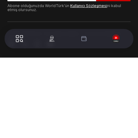
Abone olduğunuzda WorldTürk'ün
Kullanıcı Sözleşmesi
ni kabul
etmiş olursunuz.
© 2024 WorldTurk. Tüm Hakları Saklıdır. - Tasarım & Geliştirme :
Volion's