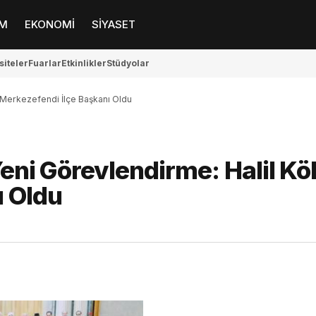
M
EKONOMİ
SİYASET
siteler
Fuarlar
Etkinlikler
Stüdyolar
n Merkezefendi İlçe Başkanı Oldu
Yeni Görevlendirme: Halil K
ı Oldu