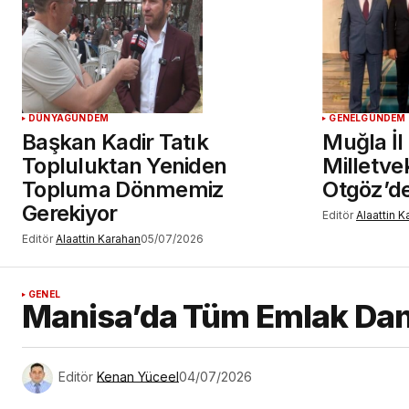
DÜNYA
GÜNDEM
GENEL
GÜNDEM
Başkan Kadir Tatık
Muğla İl
Topluluktan Yeniden
Milletvek
Topluma Dönmemiz
Otgöz’d
Gerekiyor
Editör
Alaattin 
Editör
Alaattin Karahan
05/07/2026
GENEL
Manisa’da Tüm Emlak Danı
Editör
Kenan Yüceel
04/07/2026