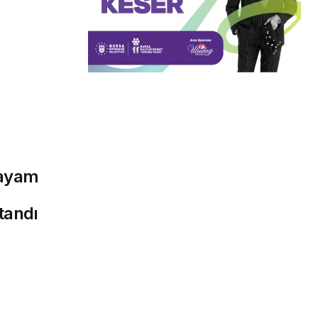
payam
tandı