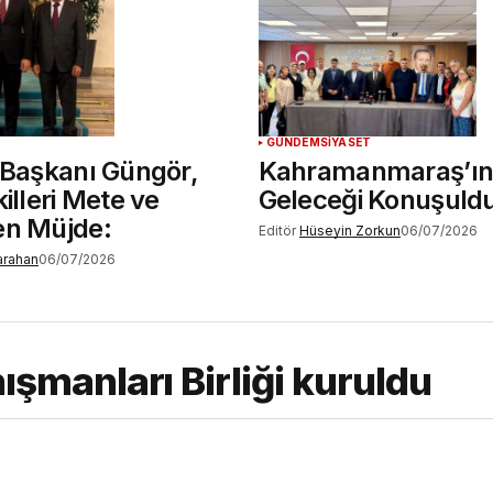
GÜNDEM
SİYASET
 Başkanı Güngör,
Kahramanmaraş’ı
illeri Mete ve
Geleceği Konuşuld
en Müjde:
Editör
Hüseyin Zorkun
06/07/2026
Karahan
06/07/2026
şmanları Birliği kuruldu