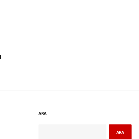
n
u
ARA
ARA