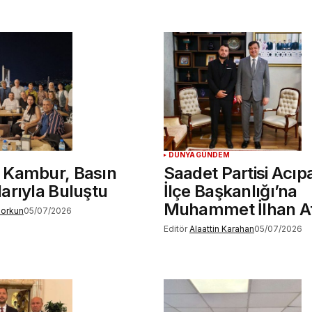
DÜNYA
GÜNDEM
Kambur, Basın
Saadet Partisi Acı
arıyla Buluştu
İlçe Başkanlığı’na
Muhammet İlhan A
Zorkun
05/07/2026
Editör
Alaattin Karahan
05/07/2026