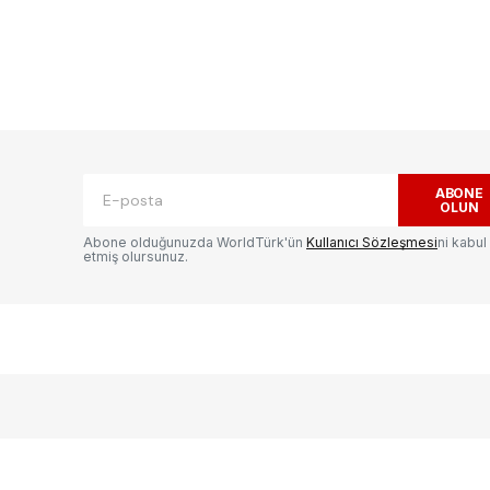
ak.
Gerekli alanlar
*
ile işaretlenmişlerdir
ABONE
OLUN
Abone olduğunuzda WorldTürk'ün
Kullanıcı Sözleşmesi
ni kabul
etmiş olursunuz.
E-postanız
*
ılması
te
.