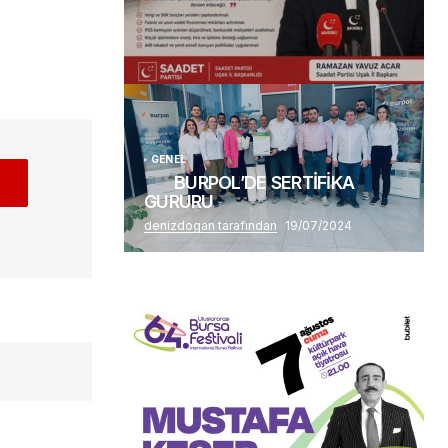
(başlıksız)
Alaattin Karahan tarafından
14/07/2026
GENEL
BURPOL’DE SERTİFİKA
GURURU
denizdogan tarafından
19/07/2024