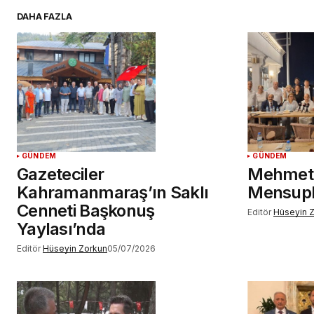
DAHA FAZLA
YORUM GÖNDER
GÜNDEM
GÜNDEM
Gazeteciler
Mehmet 
Kahramanmaraş’ın Saklı
Mensupl
Cenneti Başkonuş
Editör
Hüseyin 
Yaylası’nda
Editör
Hüseyin Zorkun
05/07/2026