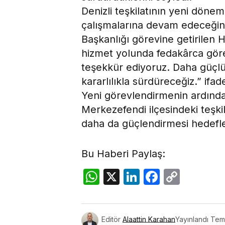
Denizli teşkilatının yeni dönem
çalışmalarına devam edeceğin
Başkanlığı görevine getirilen Ha
hizmet yolunda fedakârca gör
teşekkür ediyoruz. Daha güçlü 
kararlılıkla sürdüreceğiz.” ifade
Yeni görevlendirmenin ardından 
Merkezefendi ilçesindeki teşki
daha da güçlendirmesi hedefle
Bu Haberi Paylaş:
WhatsApp
X
LinkedIn
Facebo
Copy
Link
Editör
Alaattin Karahan
Yayınlandı
Tem