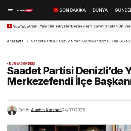
SON DAKİKA
DÜNYA
GÜNDE
Canlı Yayın
Belediyeler
Dernekler
Ticaret Odaları
Üniver
YouTube
Anasayfa
Saadet Partisi Denizli’de Yeni Görevlendirme: Halil Köke
DÜNYA
GÜNDEM
Saadet Partisi Denizli’de 
Merkezefendi İlçe Başkan
Editör
Alaattin Karahan
04/07/2026