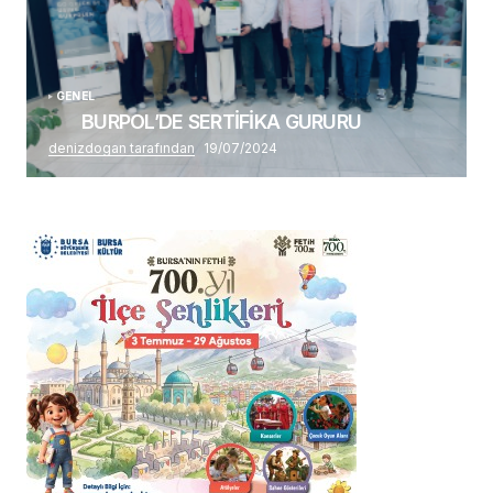
GENEL
BURPOL’DE SERTİFİKA GURURU
denizdogan tarafından
19/07/2024