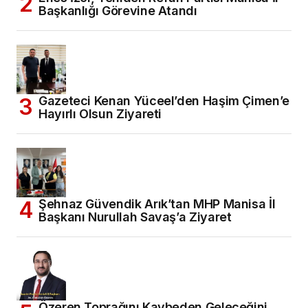
Başkanlığı Görevine Atandı
Gazeteci Kenan Yüceel’den Haşim Çimen’e
Hayırlı Olsun Ziyareti
Şehnaz Güvendik Arık’tan MHP Manisa İl
Başkanı Nurullah Savaş’a Ziyaret
Özeren Toprağını Kaybeden Geleceğini