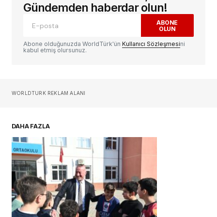
alanlar
*
ile işaretlenmişlerdir
Gündemden haberdar olun!
ABONE
OLUN
Yorum
*
Abone olduğunuzda WorldTürk'ün
Kullanıcı Sözleşmesi
ni
kabul etmiş olursunuz.
Sizin adınız
*
WORLDTURK REKLAM ALANI
E-postanız
*
DAHA FAZLA
Daha sonraki yorumlarımda kullanılması için
adım, e-posta adresim ve site adresim bu
tarayıcıya kaydedilsin.