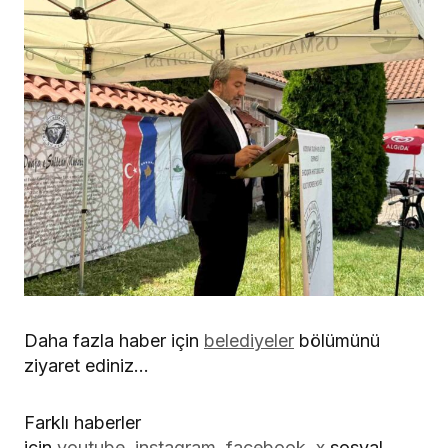
Daha fazla haber için
belediyeler
bölümünü
ziyaret ediniz…
Farklı haberler
için
youtube
,
instagram
,
facebook
,
x
sosyal