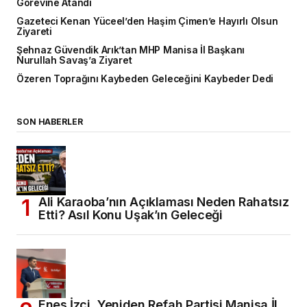
Görevine Atandı
Gazeteci Kenan Yüceel’den Haşim Çimen’e Hayırlı Olsun
Ziyareti
Şehnaz Güvendik Arık’tan MHP Manisa İl Başkanı
Nurullah Savaş’a Ziyaret
Özeren Toprağını Kaybeden Geleceğini Kaybeder Dedi
SON HABERLER
Ali Karaoba’nın Açıklaması Neden Rahatsız
Etti? Asıl Konu Uşak’ın Geleceği
Enes İzci, Yeniden Refah Partisi Manisa İl