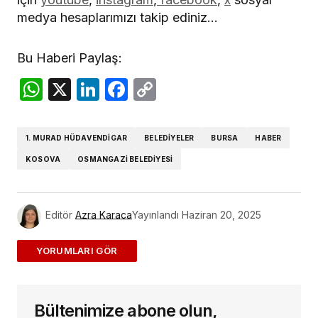
medya hesaplarımızı takip ediniz…
Bu Haberi Paylaş:
WhatsApp
X
LinkedIn
Facebook
Copy
Link
1. MURAD HÜDAVENDIGAR
BELEDIYELER
BURSA
HABER
KOSOVA
OSMANGAZI BELEDIYESI
Editör
Azra Karaca
Yayınlandı
Haziran 20, 2025
ADD A COMMENT
Bültenimize abone olun,
E-posta adresiniz yayınlanmayacak.
Gerekli