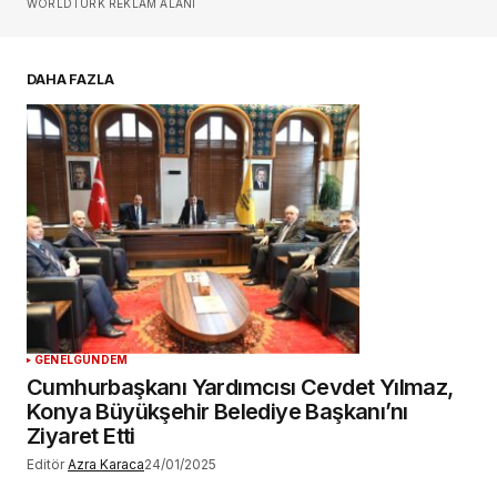
WORLDTURK REKLAM ALANI
E-postanız
*
DAHA FAZLA
Daha sonraki yorumlarımda kullanılması için
adım, e-posta adresim ve site adresim bu
tarayıcıya kaydedilsin.
YORUM GÖNDER
GENEL
GÜNDEM
Cumhurbaşkanı Yardımcısı Cevdet Yılmaz,
Konya Büyükşehir Belediye Başkanı’nı
Ziyaret Etti
Editör
Azra Karaca
24/01/2025