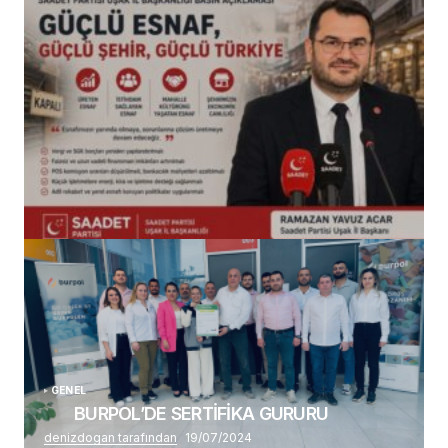
(başlıksız)
Alaattin Karahan tarafından
14/07/2026
GENEL
BURPOL’DE SERTİFİKA GURURU
denizdogan tarafından
19/07/2024