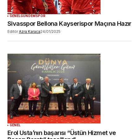
GENEL
GÜNDEM
SPOR
Sivasspor Bellona Kayserispor Maçına Hazır
Editör
Azra Karaca
24/01/2025
GENEL
Erol Usta’nın başarısı “Üstün Hizmet ve