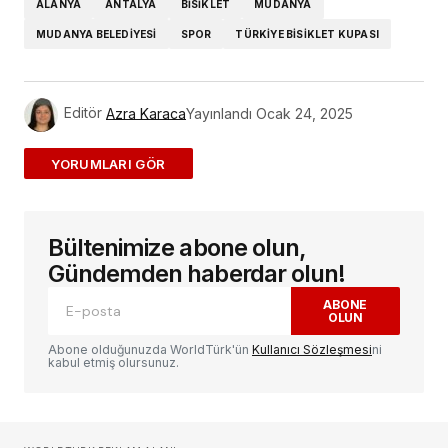
ALANYA
ANTALYA
BISIKLET
MUDANYA
MUDANYA BELEDIYESI
SPOR
TÜRKIYE BISIKLET KUPASI
Editör
Azra Karaca
Yayınlandı
Ocak 24, 2025
ADD A COMMENT
Bültenimize abone olun,
E-posta adresiniz yayınlanmayacak.
Gerekli
alanlar
*
ile işaretlenmişlerdir
Gündemden haberdar olun!
ABONE
OLUN
Yorum
*
Abone olduğunuzda WorldTürk'ün
Kullanıcı Sözleşmesi
ni
kabul etmiş olursunuz.
Sizin adınız
*