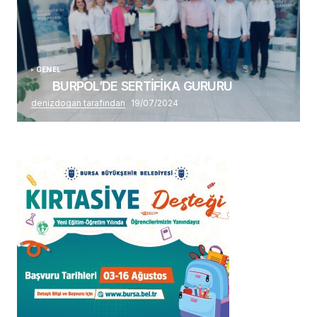
GENEL
BURPOL’DE SERTİFİKA GURURU
denizdogan tarafından
19/07/2024