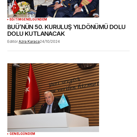
YORUM GÖNDER
EĞİTİM
GENEL
GÜNDEM
BUÜ’NÜN 50. KURULUŞ YILDÖNÜMÜ DOLU
DOLU KUTLANACAK
Editör
Azra Karaca
24/10/2024
GENEL
GÜNDEM