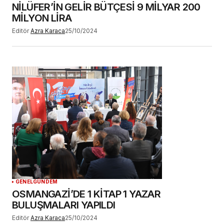
NİLÜFER’İN GELİR BÜTÇESİ 9 MİLYAR 200
MİLYON LİRA
Editör
Azra Karaca
25/10/2024
GENEL
GÜNDEM
OSMANGAZİ’DE 1 KİTAP 1 YAZAR
BULUŞMALARI YAPILDI
Editör
Azra Karaca
25/10/2024