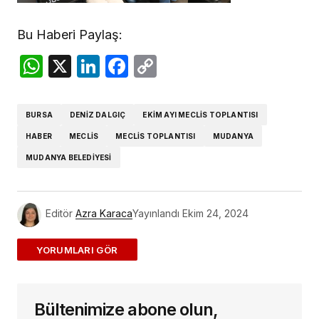
Bu Haberi Paylaş:
WhatsApp
X
LinkedIn
Facebook
Copy
Link
BURSA
DENIZ DALGIÇ
EKIM AYI MECLIS TOPLANTISI
HABER
MECLIS
MECLIS TOPLANTISI
MUDANYA
MUDANYA BELEDIYESI
Editör
Azra Karaca
Yayınlandı
Ekim 24, 2024
ADD A COMMENT
Bültenimize abone olun,
E-posta adresiniz yayınlanmayacak.
Gerekli