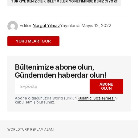
TÜRKIYE DENIZCILIK İŞLETMELERI YÖNETIMINDE DENIZCI YOK!
Editör
Nurgül Yılmaz
Yayınlandı
Mayıs 12, 2022
ADD A COMMENT
Bültenimize abone olun,
E-posta adresiniz yayınlanmayacak.
Gerekli
alanlar
*
ile işaretlenmişlerdir
Gündemden haberdar olun!
ABONE
OLUN
Yorum
*
Abone olduğunuzda WorldTürk'ün
Kullanıcı Sözleşmesi
ni
kabul etmiş olursunuz.
Sizin adınız
*
WORLDTURK REKLAM ALANI