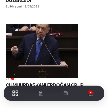
DÜZENLEDİ
Editör
admin
18/05/2022
GENEL
CUMHURBAŞKANI ERDOĞAN GRUP
TOPLANTISI’NDA KONUŞTU!
Editör
admin
18/05/2022