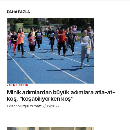
E-postanız
*
DAHA FAZLA
Daha sonraki yorumlarımda kullanılması için
adım, e-posta adresim ve site adresim bu
tarayıcıya kaydedilsin.
YORUM GÖNDER
GENEL
SPOR
Minik adımlardan büyük adımlara atla-at-
koş, “koşabiliyorken koş”
Editör
Nurgül Yılmaz
12/05/2022