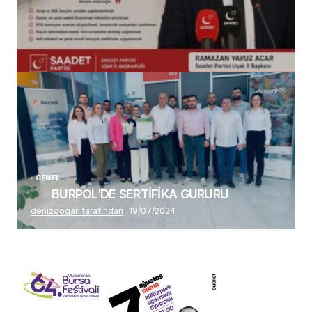
(başlıksız)
Alaattin Karahan tarafından
14/07/2026
GENEL
BURPOL’DE SERTİFİKA GURURU
denizdogan tarafından
19/07/2024