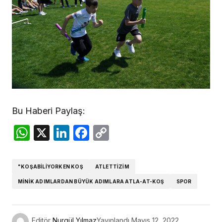
Bu Haberi Paylaş:
WhatsApp
X
LinkedIn
Facebook
Copy
Link
"KOŞABILIYORKEN KOŞ
ATLETTIZIM
MINIK ADIMLARDAN BÜYÜK ADIMLARA ATLA-AT-KOŞ
SPOR
Editör
Nurgül Yılmaz
Yayınlandı
Mayıs 12, 2022