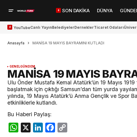
SON DAKİKA
DÜNYA
GÜNDE
Canlı Yayın
Belediyeler
Dernekler
Ticaret Odaları
Üniver
YouTube
Anasayfa
MANİSA 19 MAYIS BAYRAMINI KUTLADI
GENEL
GÜNDEM
MANİSA 19 MAYIS BAYRA
Ulu Önder Mustafa Kemal Atatürk’ün 19 Mayıs 1919 t
başlatmak için çıktığı Samsun’dan tüm yurda yayılan
yılında, 19 Mayıs Atatürk’ü Anma Gençlik ve Spor 
etkinliklerle kutlandı.
Bu Haberi Paylaş:
WhatsApp
X
LinkedIn
Facebook
Copy