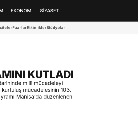
M
EKONOMİ
SİYASET
siteler
Fuarlar
Etkinlikler
Stüdyolar
MINI KUTLADI
arihinde milli mücadeleyi
 kurtuluş mücadelesinin 103.
Bayramı Manisa’da düzenlenen