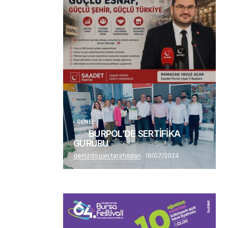
(başlıksız)
Alaattin Karahan tarafından
14/07/2026
GENEL
BURPOL’DE SERTİFİKA
GURURU
denizdogan tarafından
19/07/2024