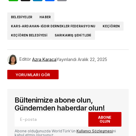
Link
BELEDIYELER
HABER
KARS-ARDAHAN-IĞDIR DERNEKLER FEDERASYONU
KEÇIÖREN
KEÇIÖREN BELEDIYESI
SARIKAMIŞ ŞEHITLERI
Editör
Azra Karaca
Yayınlandı
Aralık 22, 2025
ADD A COMMENT
Bültenimize abone olun,
E-posta adresiniz yayınlanmayacak.
Gerekli
alanlar
*
ile işaretlenmişlerdir
Gündemden haberdar olun!
ABONE
OLUN
Yorum
*
Abone olduğunuzda WorldTürk'ün
Kullanıcı Sözleşmesi
ni
kabul etmiş olursunuz.