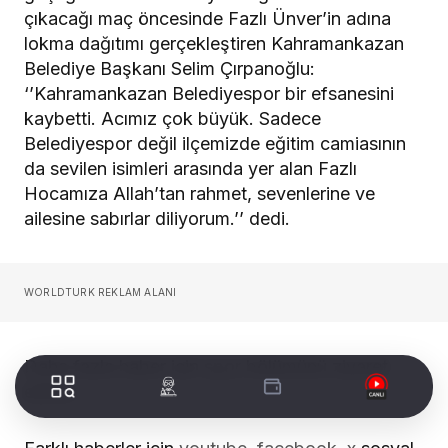
çıkacağı maç öncesinde Fazlı Ünver’in adına
lokma dağıtımı gerçekleştiren Kahramankazan
Belediye Başkanı Selim Çırpanoğlu:
‘’Kahramankazan Belediyespor bir efsanesini
kaybetti. Acımız çok büyük. Sadece
Belediyespor değil ilçemizde eğitim camiasının
da sevilen isimleri arasında yer alan Fazlı
Hocamıza Allah’tan rahmet, sevenlerine ve
ailesine sabırlar diliyorum.’’ dedi.
WORLDTURK REKLAM ALANI
Daha fazla haber için
spor
bölümünü ziyaret
ediniz…