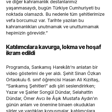
ve diğer kahramanlık destanlarımız
yaşanmasaydı, bugün Türkiye Cumhuriyeti bu
noktada olamazdı. Bu nedenle tüm şehitlerimize
vefa borcumuz var. Tarihte yazılan bu
kahramanlıkları unutmamak ve unutturmamak
hepimizin görevidir.”
Katılımcılara kavurga, lokma ve hoşaf
ikram edildi
Programda, Sarıkamış Harekâtı’nı anlatan bir
video gösterimi de yer aldı. Şehit Sinan Özkan
Ortaokulu 6. sınıf öğrencisi Hasan Ali Kızıltaş,
“Sarıkamış Şehitleri” adlı şiiri seslendirirken;
Yazar ve Şairler Songül Dündar, Selahattin
Dündar, Ömer Avcı ile Âşık Mustafa Aydın’ın
günün anlam ve önemine binaen okudukları
şiirler ve yaptıkları konuşmalar, katılımcılara