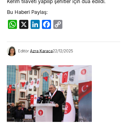
Kerim tilaveti yapılıp şehitler için dua edildi.
Bu Haberi Paylaş:
WhatsApp
X
LinkedIn
Facebook
Copy
Link
Editör
Azra Karaca
22/12/2025