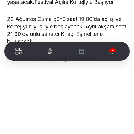
Eşme Belediyesi tarafından geleneksel hale
getirilen Uluslararası Eşme Turistik Kilim, Kültür
ve Sanat Festivali bu yıl 27. kez düzenleniyor.
22-23-24 Ağustos tarihlerinde
gerçekleştirilecek festival, birbirinden renkli
etkinliklerle Eşme’ye kültür ve sanat şöleni
yaşatacak.Festival Açılış Kortejiyle Başlıyor
22 Ağustos Cuma günü saat 19.00’da açılış ve