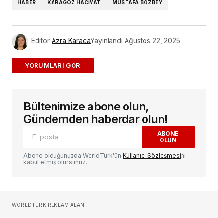
HABER
KARAGÖZ HACIVAT
MUSTAFA BOZBEY
Editör
Azra Karaca
Yayınlandı
Ağustos 22, 2025
ADD A COMMENT
Bültenimize abone olun,
E-posta adresiniz yayınlanmayacak.
Gerekli
alanlar
*
ile işaretlenmişlerdir
Gündemden haberdar olun!
ABONE
OLUN
Yorum
*
Abone olduğunuzda WorldTürk'ün
Kullanıcı Sözleşmesi
ni
kabul etmiş olursunuz.
Sizin adınız
*
WORLDTURK REKLAM ALANI