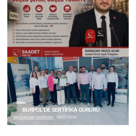
(başlıksız)
Alaattin Karahan tarafından
14/07/2026
GENEL
BURPOL’DE SERTİFİKA GURURU
denizdogan tarafından
19/07/2024