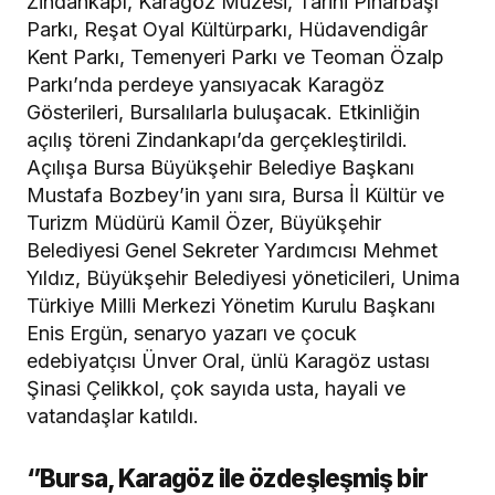
Zindankapı, Karagöz Müzesi, Tarihi Pınarbaşı
Parkı, Reşat Oyal Kültürparkı, Hüdavendigâr
Kent Parkı, Temenyeri Parkı ve Teoman Özalp
Parkı’nda perdeye yansıyacak Karagöz
Gösterileri, Bursalılarla buluşacak. Etkinliğin
açılış töreni Zindankapı’da gerçekleştirildi.
Açılışa Bursa Büyükşehir Belediye Başkanı
Mustafa Bozbey’in yanı sıra, Bursa İl Kültür ve
Turizm Müdürü Kamil Özer, Büyükşehir
Belediyesi Genel Sekreter Yardımcısı Mehmet
Yıldız, Büyükşehir Belediyesi yöneticileri, Unima
Türkiye Milli Merkezi Yönetim Kurulu Başkanı
Enis Ergün, senaryo yazarı ve çocuk
edebiyatçısı Ünver Oral, ünlü Karagöz ustası
Şinasi Çelikkol, çok sayıda usta, hayali ve
vatandaşlar katıldı.
‘’Bursa, Karagöz ile özdeşleşmiş bir