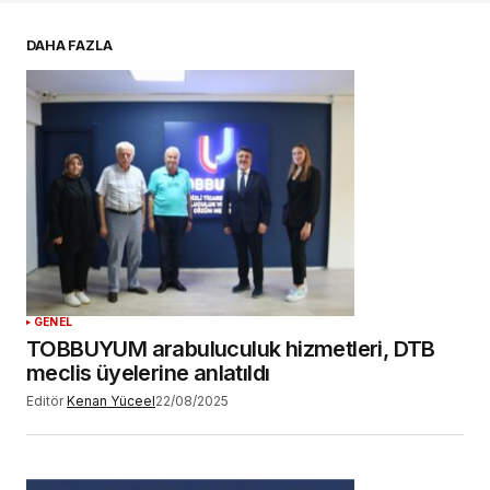
E-postanız
*
DAHA FAZLA
Daha sonraki yorumlarımda kullanılması için
adım, e-posta adresim ve site adresim bu
tarayıcıya kaydedilsin.
YORUM GÖNDER
GENEL
TOBBUYUM arabuluculuk hizmetleri, DTB
meclis üyelerine anlatıldı
Editör
Kenan Yüceel
22/08/2025