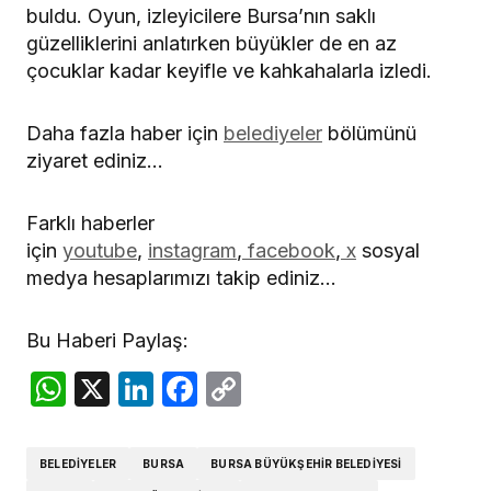
buldu. Oyun, izleyicilere Bursa’nın saklı
güzelliklerini anlatırken büyükler de en az
çocuklar kadar keyifle ve kahkahalarla izledi.
Daha fazla haber için
belediyeler
bölümünü
ziyaret ediniz…
Farklı haberler
için
youtube
,
instagram
,
facebook
,
x
sosyal
medya hesaplarımızı takip ediniz…
Bu Haberi Paylaş:
WhatsApp
X
LinkedIn
Facebook
Copy
Link
BELEDIYELER
BURSA
BURSA BÜYÜKŞEHIR BELEDIYESI