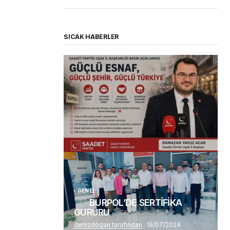
SICAK HABERLER
(başlıksız)
Alaattin Karahan tarafından
14/07/2026
GENEL
BURPOL’DE SERTİFİKA
GURURU
denizdogan tarafından
19/07/2024