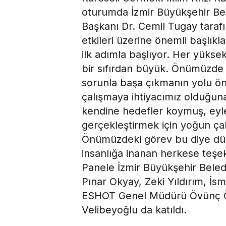
oturumda İzmir Büyükşehir Bele
Başkanı Dr. Cemil Tugay tarafın
etkileri üzerine önemli başlık
ilk adımla başlıyor. Her yüks
bir sıfırdan büyük. Önümüzde d
sorunla başa çıkmanın yolu ö
çalışmaya ihtiyacımız olduğun
kendine hedefler koymuş, eyle
gerçekleştirmek için yoğun çal
Önümüzdeki görev bu diye düş
insanlığa inanan herkese teşe
Panele İzmir Büyükşehir Beledi
Pınar Okyay, Zeki Yıldırım, İsm
ESHOT Genel Müdürü Övünç Öz
Velibeyoğlu da katıldı.