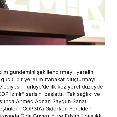
lim gündemini şekillendirmeyi, yerelin
 güçlü bir yerel mutabakat oluşturmayı
lediyesi, Türkiye’de ilk kez yerel düzeyde
 İzmir” serisini başlattı. ‘Tek sağlık’ ve
ultusunda Ahmed Adnan Saygun Sanat
ştirilen “COP30’a Giderken Yerelden
rşısında Gıda Güvenliği ve Erişimi” başlıklı