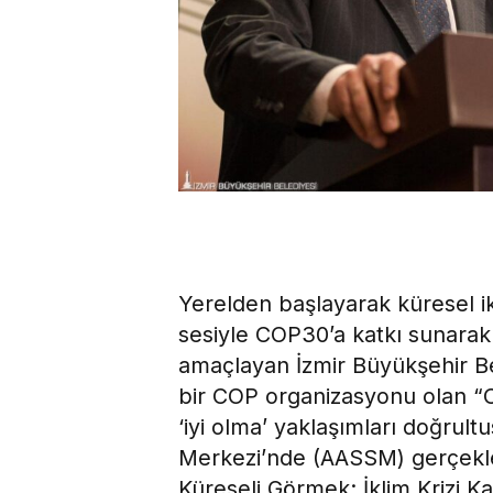
Yerelden başlayarak küresel ik
sesiyle COP30’a katkı sunarak
amaçlayan İzmir Büyükşehir Be
bir COP organizasyonu olan “COP
‘iyi olma’ yaklaşımları doğr
Merkezi’nde (AASSM) gerçekle
Küreseli Görmek: İklim Krizi Ka