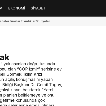
M
EKONOMİ
SİYASET
siteler
Fuarlar
Etkinlikler
Stüdyolar
cak
ma” yaklaşımları doğrultusunda
onu olan “COP İzmir” serisine ev
li Görmek: İklim Krizi
mun açılış konuşmasını yapan
 Birliği Başkanı Dr. Cemil Tugay,
alıştıklarını belirterek “Yerel
lem planları belirlemeye ve onu
e getirme konusunda çok
lerin şehirlerine emsal olması