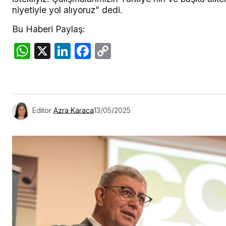
niyetiyle yol alıyoruz” dedi.
Bu Haberi Paylaş:
WhatsApp
X
LinkedIn
Facebook
Copy
Link
Editör
Azra Karaca
13/05/2025