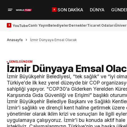
SON DAKİKA
DÜNYA
GÜNDE
Canlı Yayın
Belediyeler
Dernekler
Ticaret Odaları
Üniver
YouTube
Anasayfa
İzmir Dünyaya Emsal Olacak
GENEL
GÜNDEM
İzmir Dünyaya Emsal Ola
İzmir Büyükşehir Belediyesi, “tek sağlık” ve “iyi ol
Türkiye’de ilk kez yerel düzeyde bir COP organizasy
sahipliği yapıyor. “COP30’a Giderken Yerelden Kürese
Karşısında Gıda Güvenliği ve Erişimi” başlıklı oturu
İzmir Büyükşehir Belediye Başkanı ve Sağlıklı Kentler
İzmir’i sağlıklı ve dirençli kent haline getirmek üzere ç
yönetimler olarak iklim krizi ve sonuçları ile ilgili ey
uygulamaya çalışıyoruz. İzmir’i bu konuda aktif hal
istekliyiz. Çalışmalarımızın Türkiye’nin ve başka ülke