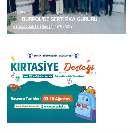
GENEL
BURPOL’DE SERTİFİKA GURURU
denizdogan tarafından
19/07/2024