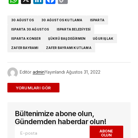
Link
30 AĞUSTOS
30 AĞUSTOS KUTLAMA
ISPARTA
ISPARTA 30 AĞUSTOS
ISPARTA BELEDIYESI
ISPARTA KONSER
ŞÜKRÜ BAŞDEĞIRMEN
UĞUR IŞLAK
ZAFER BAYRAMI
ZAFER BAYRAMI KUTLAMA
Editör
admin
Yayınlandı
Ağustos 31, 2022
ADD A COMMENT
Bültenimize abone olun,
E-posta adresiniz yayınlanmayacak.
Gerekli
alanlar
*
ile işaretlenmişlerdir
Gündemden haberdar olun!
ABONE
OLUN
Yorum
*