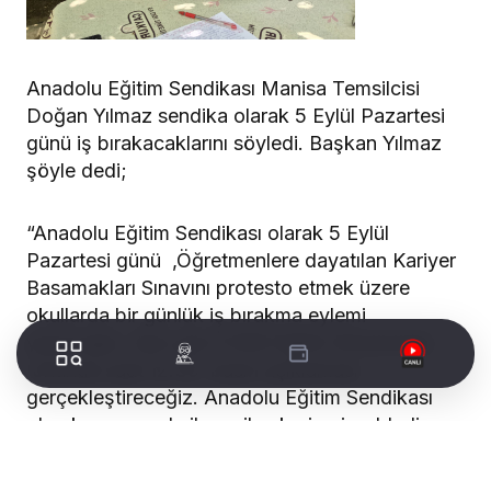
Anadolu Eğitim Sendikası Manisa Temsilcisi
Doğan Yılmaz sendika olarak 5 Eylül Pazartesi
günü iş bırakacaklarını söyledi. Başkan Yılmaz
şöyle dedi;
“Anadolu Eğitim Sendikası olarak 5 Eylül
Pazartesi günü ,Öğretmenlere dayatılan Kariyer
Basamakları Sınavını protesto etmek üzere
okullarda bir günlük iş bırakma eylemi
yapacağız. Aynı gün İl Miili Eğitim Müdürlüğü
önünde saat 12.30 basın açıklaması
gerçekleştireceğiz. Anadolu Eğitim Sendikası
olarak sınav yolu ile verilen kariyeri reddediyor
ve ‘ sınavla kariyere hayır öğretmenlik mesleği
uzmanlık mesleğidir ‘ diyerek sesimizi