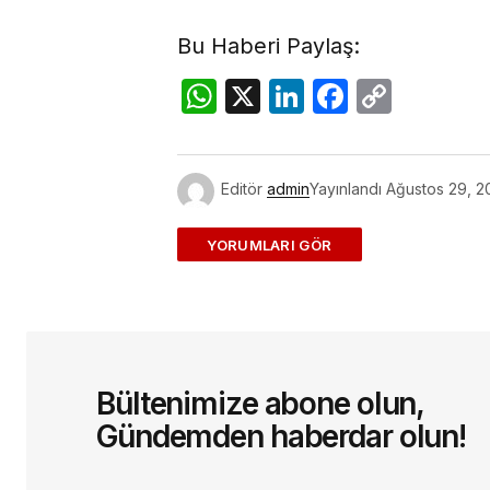
Bu Haberi Paylaş:
WhatsApp
X
LinkedIn
Facebo
Copy
Link
Editör
admin
Yayınlandı
Ağustos 29, 2
ADD A COMMENT
E-posta adresiniz yayınlanmayac
Bültenimize abone olun,
Yorum
*
Gündemden haberdar olun!