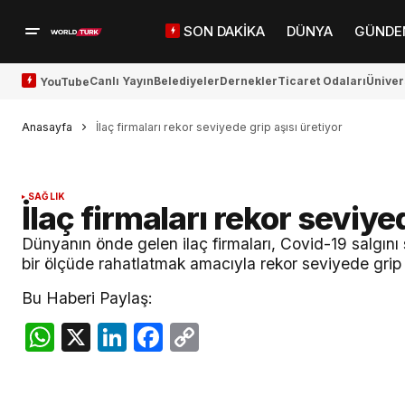
SON DAKİKA
DÜNYA
GÜNDE
Canlı Yayın
Belediyeler
Dernekler
Ticaret Odaları
Üniver
YouTube
Anasayfa
İlaç firmaları rekor seviyede grip aşısı üretiyor
SAĞLIK
İlaç firmaları rekor seviye
Dünyanın önde gelen ilaç firmaları, Covid-19 salgını 
bir ölçüde rahatlatmak amacıyla rekor seviyede grip a
Bu Haberi Paylaş:
WhatsApp
X
LinkedIn
Facebook
Copy
Link