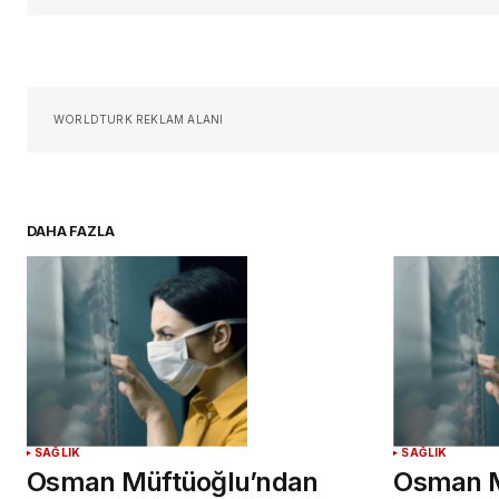
Sizin adınız
*
Daha sonraki yorumlarımda kullan
WORLDTURK REKLAM ALANI
için adım, e-posta adresim ve si
adresim bu tarayıcıya kaydedilsin
DAHA FAZLA
YORUM GÖNDER
SAĞLIK
SAĞLIK
Osman Müftüoğlu’ndan
Osman M