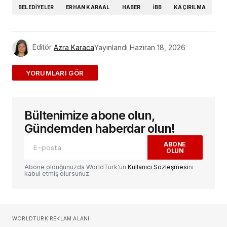
BELEDIYELER
ERHAN KARAAL
HABER
İBB
KAÇIRILMA
Editör
Azra Karaca
Yayınlandı
Haziran 18, 2026
ADD A COMMENT
Bültenimize abone olun,
E-posta adresiniz yayınlanmayacak.
Gerekli
alanlar
*
ile işaretlenmişlerdir
Gündemden haberdar olun!
ABONE
OLUN
Yorum
*
Abone olduğunuzda WorldTürk'ün
Kullanıcı Sözleşmesi
ni
kabul etmiş olursunuz.
Sizin adınız
*
WORLDTURK REKLAM ALANI