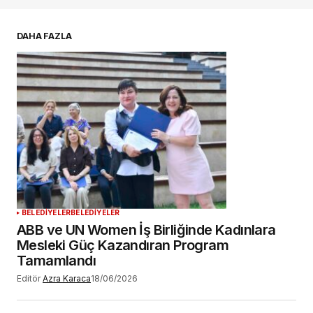
E-postanız
*
DAHA FAZLA
Daha sonraki yorumlarımda kullanılması için
adım, e-posta adresim ve site adresim bu
tarayıcıya kaydedilsin.
YORUM GÖNDER
BELEDİYELER
BELEDİYELER
ABB ve UN Women İş Birliğinde Kadınlara
Mesleki Güç Kazandıran Program
Tamamlandı
Editör
Azra Karaca
18/06/2026