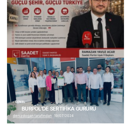
(başlıksız)
Alaattin Karahan tarafından
14/07/2026
GENEL
BURPOL’DE SERTİFİKA GURURU
denizdogan tarafından
19/07/2024