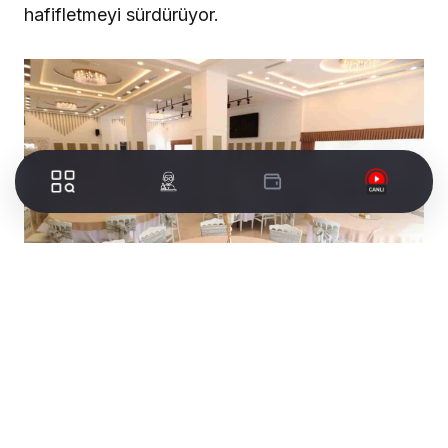
hafifletmeyi sürdürüyor.
Sümer Mahallesi’nde hizmet veren Nergis
Toplantı ve Düğün Salonu, modern yapısı,
konforlu alanları ve ekonomik fiyat
seçenekleriyle çiftlerin en özel günlerine ev