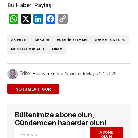
Bu Haberi Paylaş:
WhatsApp
X
LinkedIn
Facebook
Copy
Link
AK PARTI
ANKARA
HÜSEYIN YAYMAN
MEHMET ÖNTÜRK
MUSTAFA MASATLI
TBMM
Editör
Hüseyin Zorkun
Yayınlandı
Mayıs 27, 2025
ADD A COMMENT
Bültenimize abone olun,
E-posta adresiniz yayınlanmayacak.
Gerekli
alanlar
*
ile işaretlenmişlerdir
Gündemden haberdar olun!
ABONE
OLUN