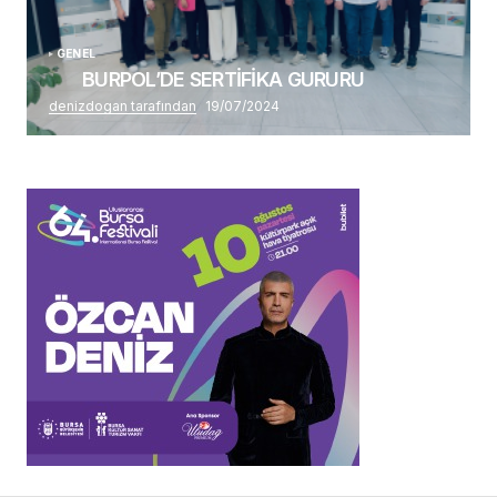
GENEL
BURPOL’DE SERTİFİKA GURURU
denizdogan tarafından
19/07/2024