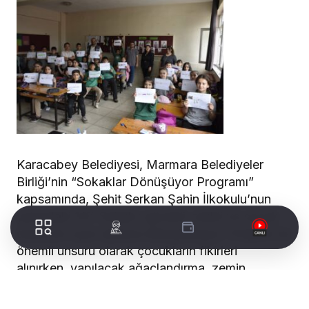
Karacabey Belediyesi, Marmara Belediyeler
Birliği’nin “Sokaklar Dönüşüyor Programı”
kapsamında, Şehit Serkan Şahin İlkokulu’nun
yanındaki 147. Sokak’ı güvenli, renkli ve çocuk
dostu bir oyun alanına dönüştürüyor. Projenin en
önemli unsuru olarak çocukların fikirleri
alınırken, yapılacak ağaçlandırma, zemin
boyama ve oyun ekipmanlarıyla sokak, hem
çocukların