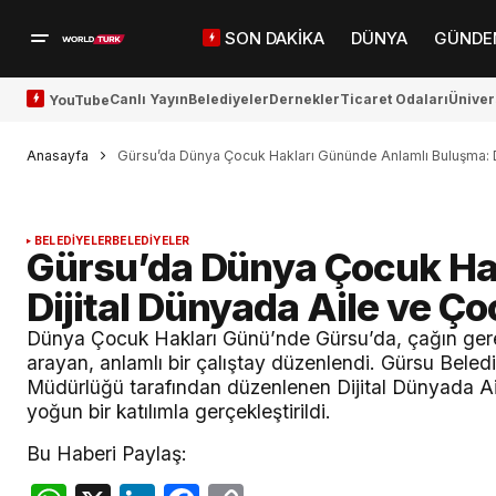
SON DAKİKA
DÜNYA
GÜNDE
Canlı Yayın
Belediyeler
Dernekler
Ticaret Odaları
Üniver
YouTube
Anasayfa
Gürsu’da Dünya Çocuk Hakları Gününde Anlamlı Buluşma: Di
BELEDİYELER
BELEDİYELER
Gürsu’da Dünya Çocuk Ha
Dijital Dünyada Aile ve Ço
Dünya Çocuk Hakları Günü’nde Gürsu’da, çağın gere
arayan, anlamlı bir çalıştay düzenlendi. Gürsu Beled
Müdürlüğü tarafından düzenlenen Dijital Dünyada Ai
yoğun bir katılımla gerçekleştirildi.
Bu Haberi Paylaş: