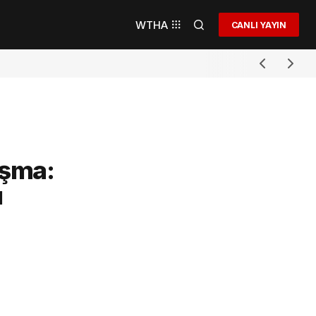
WTHA
CANLI YAYIN
uşma:
ı