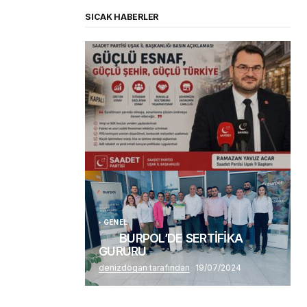
SICAK HABERLER
(başlıksız)
Alaattin Karahan tarafından
14/07/2026
GENEL
BURPOL’DE SERTİFİKA
GURURU
denizdogan tarafından
19/07/2024