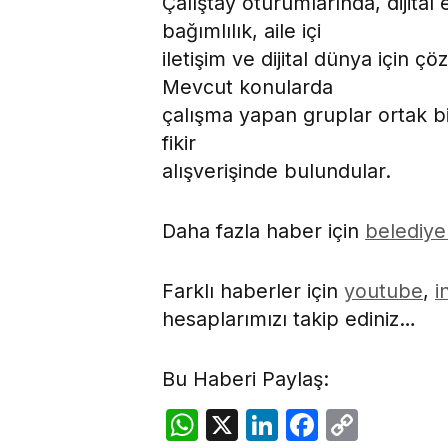
Çalıştay oturumlarında, dijital e
bağımlılık, aile içi
iletişim ve dijital dünya için çö
Mevcut konularda
çalışma yapan gruplar ortak bi
fikir
alışverişinde bulundular.
Daha fazla haber için
belediye
Farklı haberler için
youtube
,
i
hesaplarımızı takip ediniz…
Bu Haberi Paylaş:
WhatsApp
X
LinkedIn
Facebo
Copy