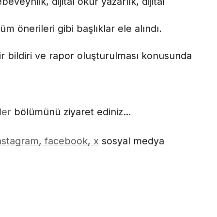
beveynlik, dijital okur yazarlık, dijital
züm önerileri gibi başlıklar ele alındı.
r bildiri ve rapor oluşturulması konusunda
ler
bölümünü ziyaret ediniz…
nstagram
,
facebook
,
x
sosyal medya
ok