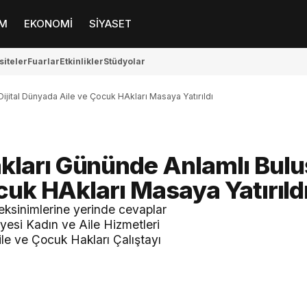
M
EKONOMİ
SİYASET
siteler
Fuarlar
Etkinlikler
Stüdyolar
jital Dünyada Aile ve Çocuk HAkları Masaya Yatırıldı
kları Gününde Anlamlı Bul
cuk HAkları Masaya Yatırıld
ksinimlerine yerinde cevaplar
iyesi Kadın ve Aile Hizmetleri
le ve Çocuk Hakları Çalıştayı