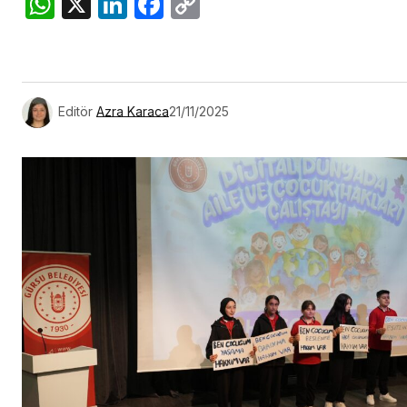
WhatsApp
X
LinkedIn
Facebook
Copy
Link
Editör
Azra Karaca
21/11/2025